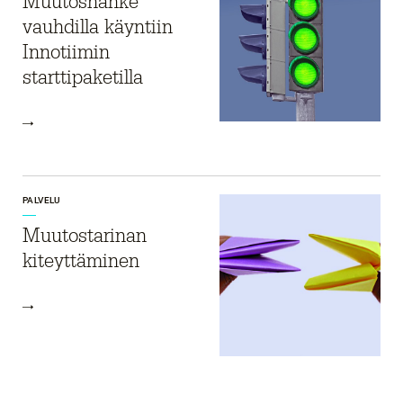
Muutoshanke
vauhdilla käyntiin
Innotiimin
starttipaketilla
PALVELU
Muutostarinan
kiteyttäminen