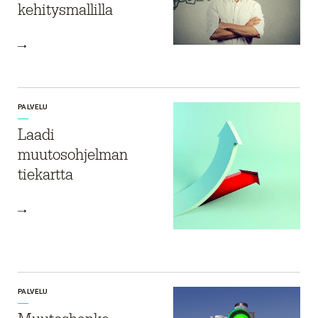
kehitysmallilla
PALVELU
Laadi
muutosohjelman
tiekartta
PALVELU