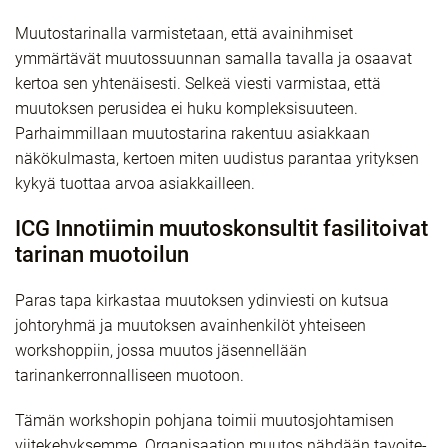
Muutostarinalla varmistetaan, että avainihmiset
ymmärtävät muutossuunnan samalla tavalla ja osaavat
kertoa sen yhtenäisesti. Selkeä viesti varmistaa, että
muutoksen perusidea ei huku kompleksisuuteen.
Parhaimmillaan muutostarina rakentuu asiakkaan
näkökulmasta, kertoen miten uudistus parantaa yrityksen
kykyä tuottaa arvoa asiakkailleen.
ICG Innotiimin muutoskonsultit fasilitoivat
tarinan muotoilun
Paras tapa kirkastaa muutoksen ydinviesti on kutsua
johtoryhmä ja muutoksen avainhenkilöt yhteiseen
workshoppiin, jossa muutos jäsennellään
tarinankerronnalliseen muotoon.
Tämän workshopin pohjana toimii muutosjohtamisen
viitekehyksemme. Organisaation muutos nähdään tavoite-