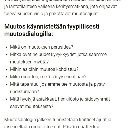
ja lähtötilanteen välisenä kehitysmatkana, jota ohjaavat
tulevaisuuden visio ja pakottavat muutosajurit.
Muutos käynnistetään tyypillisesti
muutosdialogilla:
Mikä on muutoksen perusidea?
Mitkä ovat ne uudet kyvykkyydet, jotka saamme
muutoksen myötä?
Mihin asioihin muutos kohdistuu?
Mikä muuttuu, mikä säilyy ennallaan?
Mitä tapahtuu, jos emme tee muutosta ja pysty
uudistumaan?
Mitä hyötyjä asiakkaat, henkilöstö ja sidosryhmät
saavat muutoksesta?
Muutosdialogin jälkeen tunnistetaan kriittiset ajurit ja
jäsennellään muutosteemat. Päivän päätteeksi