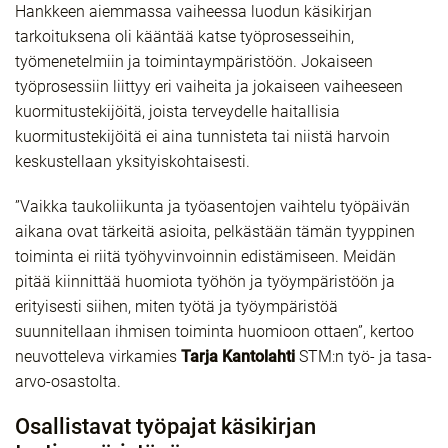
Hankkeen aiemmassa vaiheessa luodun käsikirjan
tarkoituksena oli kääntää katse työprosesseihin,
työmenetelmiin ja toimintaympäristöön. Jokaiseen
työprosessiin liittyy eri vaiheita ja jokaiseen vaiheeseen
kuormitustekijöitä, joista terveydelle haitallisia
kuormitustekijöitä ei aina tunnisteta tai niistä harvoin
keskustellaan yksityiskohtaisesti.
”Vaikka taukoliikunta ja työasentojen vaihtelu työpäivän
aikana ovat tärkeitä asioita, pelkästään tämän tyyppinen
toiminta ei riitä työhyvinvoinnin edistämiseen. Meidän
pitää kiinnittää huomiota työhön ja työympäristöön ja
erityisesti siihen, miten työtä ja työympäristöä
suunnitellaan ihmisen toiminta huomioon ottaen”, kertoo
neuvotteleva virkamies
Tarja Kantolahti
STM:n työ- ja tasa-
arvo-osastolta.
Osallistavat työpajat käsikirjan