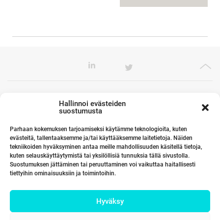
Toimistomme Euroopassa
Hallinnoi evästeiden
suostumusta
Parhaan kokemuksen tarjoamiseksi käytämme teknologioita, kuten
evästeitä, tallentaaksemme ja/tai käyttääksemme laitetietoja. Näiden
Kumppanimme maailmalla
tekniikoiden hyväksyminen antaa meille mahdollisuuden käsitellä tietoja,
kuten selauskäyttäytymistä tai yksilöllisiä tunnuksia tällä sivustolla.
Suostumuksen jättäminen tai peruuttaminen voi vaikuttaa haitallisesti
tiettyihin ominaisuuksiin ja toimintoihin.
Linkit
Hyväksy