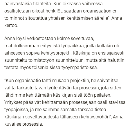
päinvastaisia tilanteita. Kun oikeassa vaiheessa
osallistetaan oikeat henkilöt, saadaan organisaation eri
toiminnot sitoutettua yhteisen kehittämisen äärelle”, Anna
kertoo.
Anna löysi verkostostaan kolme soveltuvaa,
mahdollisimman erityylistä työpaikkaa, joilla kullakin oli
aiheeseen sopiva kehitysprojekti. Käsikirja on ensisijaisesti
suunniteltu toimistotyön suunnitteluun, mutta sitä haluttiin
testata myös toisenlaisissa työympäristöissä.
”Kun organisaatio lähti mukaan projektiin, he saivat itse
valita tarkasteltavan työtehtävän tai prosessin, jota sitten
lähdimme kehittämään käsikirjan sisältöön peilaten.
Yritykset pääsivät kehittämään prosessejaan osallistavissa
työpajoissa, ja me saimme samalla tärkeää tietoa
käsikirjan soveltuvuudesta tällaiseen kehitystyöhön”, Anna
kuvailee prosessia.