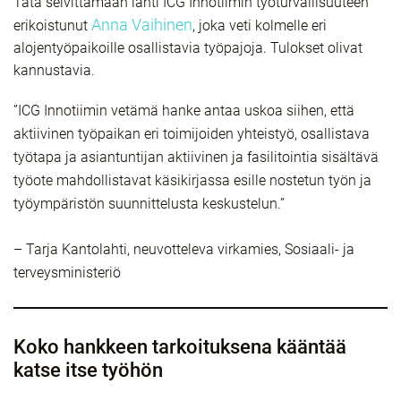
Tätä selvittämään lähti ICG Innotiimin työturvallisuuteen
Anna Vaihinen
erikoistunut
, joka veti kolmelle eri
alojentyöpaikoille osallistavia työpajoja. Tulokset olivat
kannustavia.
”ICG Innotiimin vetämä hanke antaa uskoa siihen, että
aktiivinen työpaikan eri toimijoiden yhteistyö, osallistava
työtapa ja asiantuntijan aktiivinen ja fasilitointia sisältävä
työote mahdollistavat käsikirjassa esille nostetun työn ja
työympäristön suunnittelusta keskustelun.”
– Tarja Kantolahti, neuvotteleva virkamies, Sosiaali- ja
terveysministeriö
Koko hankkeen tarkoituksena kääntää
katse itse työhön