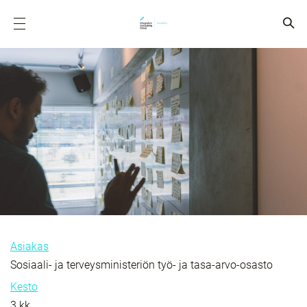
Asiakas
Sosiaali- ja terveysministeriön työ- ja tasa-arvo-osasto
Kesto
3 kk