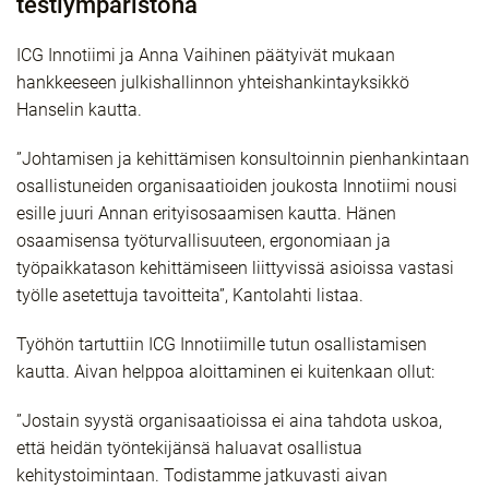
testiympäristönä
ICG Innotiimi ja Anna Vaihinen päätyivät mukaan
hankkeeseen julkishallinnon yhteishankintayksikkö
Hanselin kautta.
”Johtamisen ja kehittämisen konsultoinnin pienhankintaan
osallistuneiden organisaatioiden joukosta Innotiimi nousi
esille juuri Annan erityisosaamisen kautta. Hänen
osaamisensa työturvallisuuteen, ergonomiaan ja
työpaikkatason kehittämiseen liittyvissä asioissa vastasi
työlle asetettuja tavoitteita”, Kantolahti listaa.
Työhön tartuttiin ICG Innotiimille tutun osallistamisen
kautta. Aivan helppoa aloittaminen ei kuitenkaan ollut:
”Jostain syystä organisaatioissa ei aina tahdota uskoa,
että heidän työntekijänsä haluavat osallistua
kehitystoimintaan. Todistamme jatkuvasti aivan