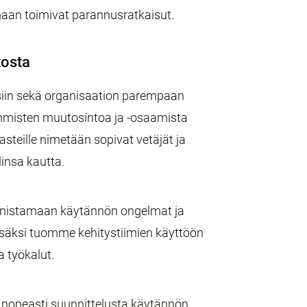
maan toimivat parannusratkaisut.
tosta
oksiin sekä organisaation parempaan
hmisten muutosintoa ja -osaamista
steille nimetään sopivat vetäjät ja
insa kautta.
nnistamaan käytännön ongelmat ja
Lisäksi tuomme kehitystiimien käyttöön
a työkalut.
 nopeasti suunnittelusta käytännön