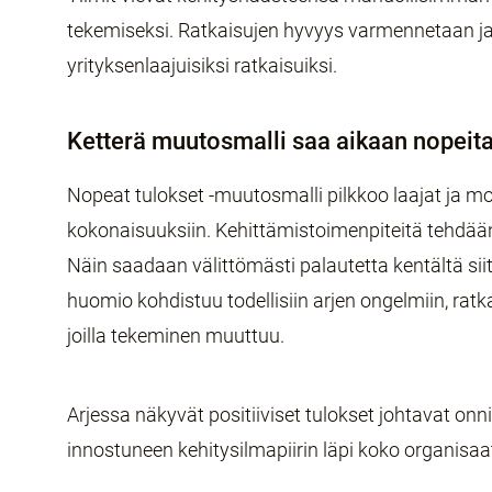
tekemiseksi. Ratkaisujen hyvyys varmennetaan ja 
yrityksenlaajuisiksi ratkaisuiksi.
Ketterä muutosmalli saa aikaan nopeita
Nopeat tulokset -muutosmalli pilkkoo laajat ja m
kokonaisuuksiin. Kehittämistoimenpiteitä tehdään
Näin saadaan välittömästi palautetta kentältä sii
huomio kohdistuu todellisiin arjen ongelmiin, rat
joilla tekeminen muuttuu.
Arjessa näkyvät positiiviset tulokset johtavat on
innostuneen kehitysilmapiirin läpi koko organisaa