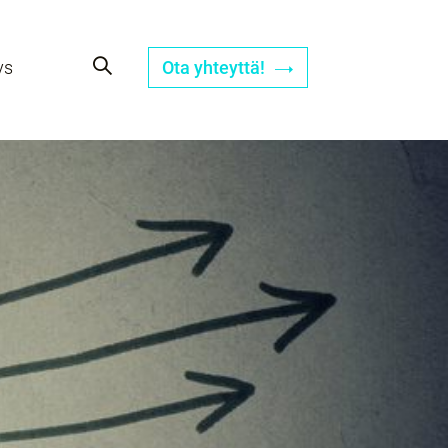
ys
Ota yhteyttä!