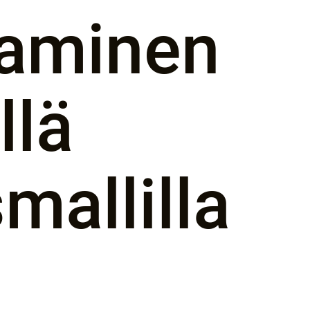
taminen
llä
mallilla