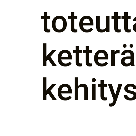
toteut
ketterä
kehitys