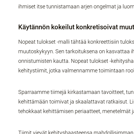
ihmiset itse tunnistamaan arjen ongelmat ja luo
Käytännön kokeilut konkretisoivat muu
Nopeat tulokset -malli tähtää konkreettisiin tul
muutoskykyyn. Sen tarkoituksena on kasvattaa i
onnistumisten kautta. Nopeat tulokset -kehityshaa
kehitystiimit, jotka valmennamme toimintaan rool
Sparraamme tiimejä kirkastamaan tavoitteet, tu
kehittämään toimivat ja skaalattavat ratkaisut. 
tehokkaat kehittämisen periaatteet, menetelmät j
Tiimit vievät kehityshaasteensa mahdollisimman