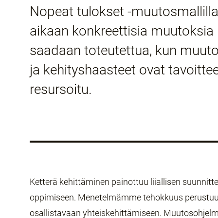
Nopeat tulokset -muutosmallilla
aikaan konkreettisia muutoksia 
saadaan toteutettua, kun muutos
ja kehityshaasteet ovat tavoitteel
resursoitu.
Ketterä kehittäminen painottuu liiallisen suunnitt
oppimiseen. Menetelmämme tehokkuus perustuu
osallistavaan yhteiskehittämiseen. Muutosohjel