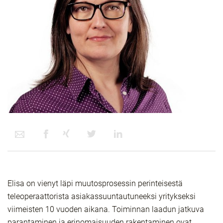
Elisa on vienyt läpi muutosprosessin perinteisestä
teleoperaattorista asiakassuuntautuneeksi yritykseksi
viimeisten 10 vuoden aikana. Toiminnan laadun jatkuva
parantaminen ja erinomaisuuden rakentaminen ovat