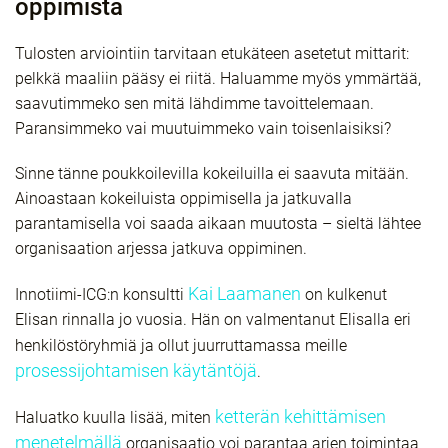
oppimista
Tulosten arviointiin tarvitaan etukäteen asetetut mittarit:
pelkkä maaliin pääsy ei riitä. Haluamme myös ymmärtää,
saavutimmeko sen mitä lähdimme tavoittelemaan.
Paransimmeko vai muutuimmeko vain toisenlaisiksi?
Sinne tänne poukkoilevilla kokeiluilla ei saavuta mitään.
Ainoastaan kokeiluista oppimisella ja jatkuvalla
parantamisella voi saada aikaan muutosta – sieltä lähtee
organisaation arjessa jatkuva oppiminen.
Kai Laamanen
Innotiimi-ICG:n konsultti
on kulkenut
Elisan rinnalla jo vuosia. Hän on valmentanut Elisalla eri
henkilöstöryhmiä ja ollut juurruttamassa meille
prosessijohtamisen käytäntöjä
.
ketterän kehittämisen
Haluatko kuulla lisää, miten
menetelmällä
organisaatio voi parantaa arjen toimintaa