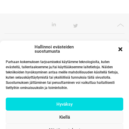
Toimistomme Euroopassa
Hallinnoi evästeiden
suostumusta
Parhaan kokemuksen tarjoamiseksi käytämme teknologioita, kuten
evästeitä, tallentaaksemme ja/tai käyttääksemme laitetietoja. Näiden
Kumppanimme maailmalla
tekniikoiden hyväksyminen antaa meille mahdollisuuden käsitellä tietoja,
kuten selauskäyttäytymistä tai yksilöllisiä tunnuksia tällä sivustolla.
Suostumuksen jättäminen tai peruuttaminen voi vaikuttaa haitallisesti
tiettyihin ominaisuuksiin ja toimintoihin.
Linkit
Hyväksy
Yhteystiedot
Kiellä