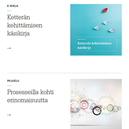
E-KIRJA
Ketterän
kehittämisen
käsikirja
PALVELU
Prosesseilla kohti
erinomaisuutta