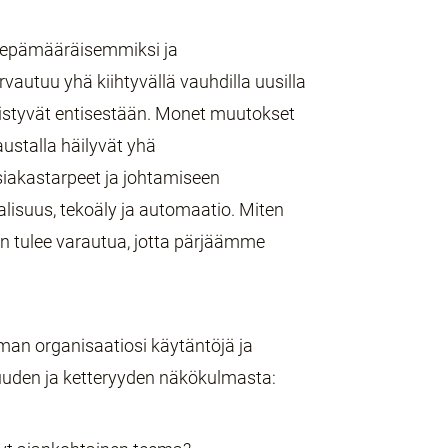
 epämääräisemmiksi ja
autuu yhä kiihtyvällä vauhdilla uusilla
iristyvät entisestään. Monet muutokset
austalla häilyvät yhä
iakastarpeet ja johtamiseen
alisuus, tekoäly ja automaatio. Miten
n tulee varautua, jotta pärjäämme
an organisaatiosi käytäntöjä ja
uden ja ketteryyden näkökulmasta: