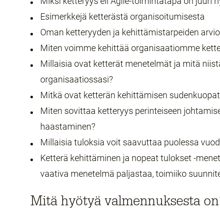
Miksi ketteryys eli Agile-toimintatapa on juuri
Esimerkkejä ketterästä organisoitumisesta
Oman ketteryyden ja kehittämistarpeiden arvio
Miten voimme kehittää organisaatiomme kette
Millaisia ovat ketterät menetelmät ja mitä niist
organisaatiossasi?
Mitkä ovat ketterän kehittämisen sudenkuopat
Miten sovittaa ketteryys perinteiseen johtam
haastaminen?
Millaisia tuloksia voit saavuttaa puolessa vuo
Ketterä kehittäminen ja nopeat tulokset -mene
vaativa menetelmä paljastaa, toimiiko suunnit
Mitä hyötyä valmennuksesta on