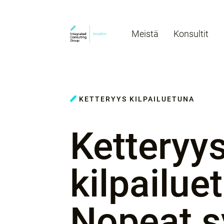
Meistä
Konsultit
KETTERYYS KILPAILUETUNA
Ketteryy
kilpailue
Nopeat s