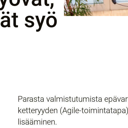
vät syö
Parasta valmistutumista epäva
ketteryyden (Agile-toimintatapa
lisääminen.