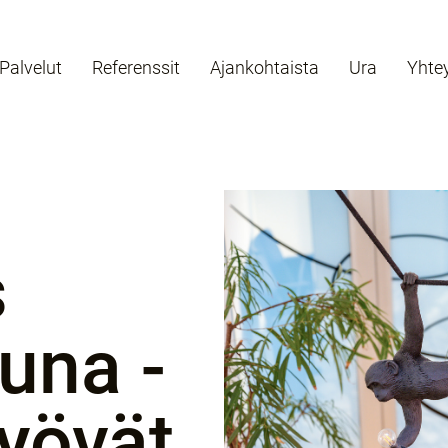
Palvelut
Referenssit
Ajankohtaista
Ura
Yhte
s
tuna -
yövät,