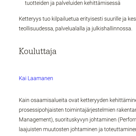
tuotteiden ja palveluiden kehittämisessä
Ketteryys tuo kilpailuetua erityisesti suurille ja kes
teollisuudessa, palvelualalla ja julkishallinnossa.
Kouluttaja
Kai Laamanen
Kain osaamisalueita ovat ketteryyden kehittämine
prosessipohjaisten toimintajärjestelmien rakent
Management), suorituskyvyn johtaminen (Perfo
laajuisten muutosten johtaminen ja toteuttamin