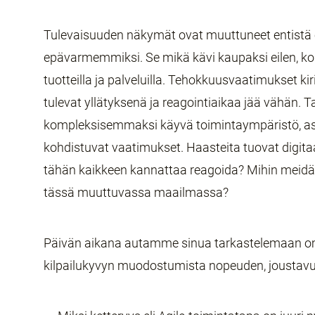
Tulevaisuuden näkymät ovat muuttuneet entistä
epävarmemmiksi. Se mikä kävi kaupaksi eilen, korv
tuotteilla ja palveluilla. Tehokkuusvaatimukset k
tulevat yllätyksenä ja reagointiaikaa jää vähän. T
kompleksisemmaksi käyvä toimintaympäristö, as
kohdistuvat vaatimukset. Haasteita tuovat digita
tähän kaikkeen kannattaa reagoida? Mihin meidä
tässä muuttuvassa maailmassa?
Päivän aikana autamme sinua tarkastelemaan om
kilpailukyvyn muodostumista nopeuden, joustavu