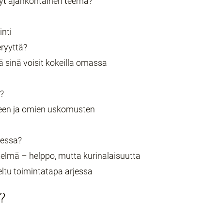
 nyt ajankohtainen teema?
inti
ryyttä?
ä sinä voisit kokeilla omassa
?
iseen ja omien uskomusten
dessa?
telmä – helppo, mutta kurinalaisuutta
eltu toimintatapa arjessa
?