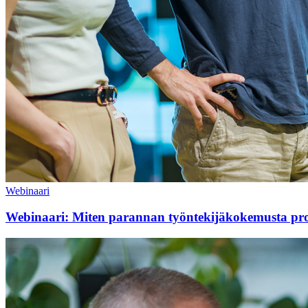
Webinaari
Webinaari: Miten parannan työn­tekijä­kokemusta pros