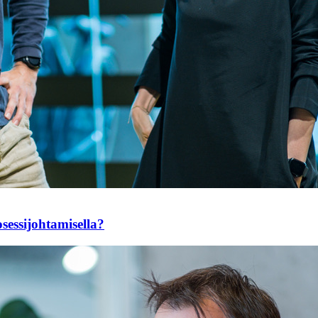
essi­johtamisella?