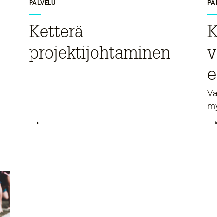
PALVELU
PA
Ketterä
K
projektijohtaminen
v
e
Va
my