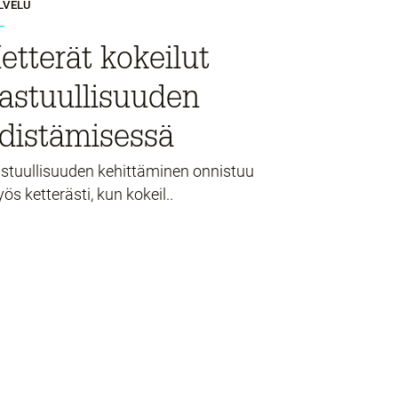
LVELU
etterät kokeilut
astuullisuuden
distämisessä
stuullisuuden kehittäminen onnistuu
ös ketterästi, kun kokeil..