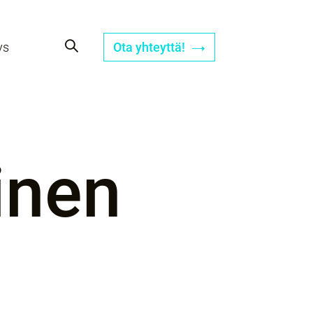
ys
Ota yhteyttä!
inen