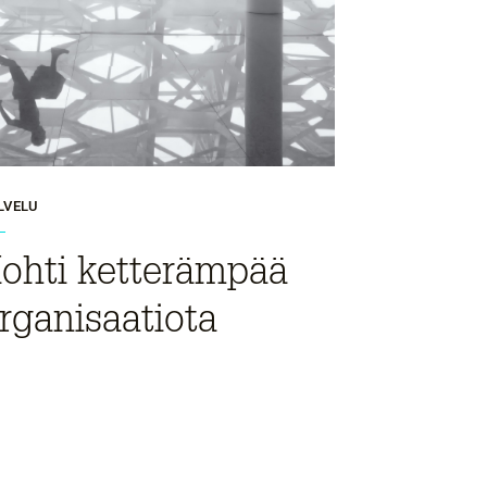
LVELU
ohti ketterämpää
rganisaatiota