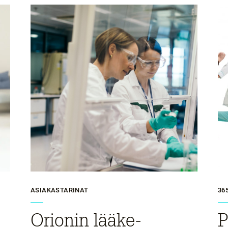
ASIAKASTARINAT
36
Orionin lääke­
P