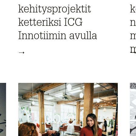
kehitysprojektit
k
ketteriksi ICG
n
Innotiimin avulla
m
m