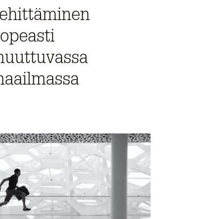
ehittäminen
opeasti
uuttuvassa
aailmassa