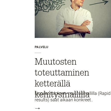
PALVELU
Muutosten
toteuttaminen
ketterällä
kehitysmallilla
Nopeat tulokset -muutosmallilla (Rapid
results) saat aikaan konkreet..