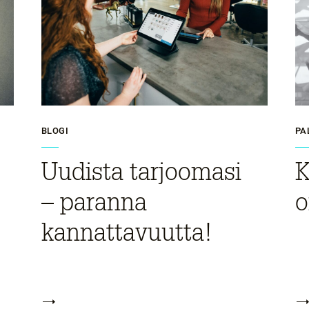
BLOGI
PA
Uudista tarjoomasi
K
– paranna
o
kannattavuutta!