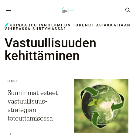
KUINKA ICG INNOTIIMI ON TUKENUT ASIAKKAITAAN
VIHREÄSSÄ SIIRTYMÄSSÄ?
Vastuullisuuden
kehittäminen
BLOGI
Suurimmat esteet
vastuullisuus­
strategian
toteuttamisessa