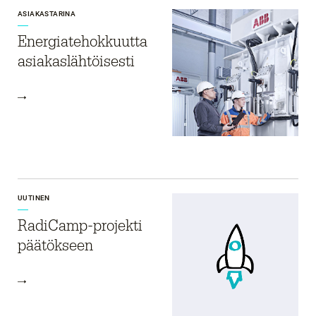
ASIAKASTARINA
Energia­­tehokkuutta
asiakas­­lähtöisesti
UUTINEN
RadiCamp-projekti
päätökseen