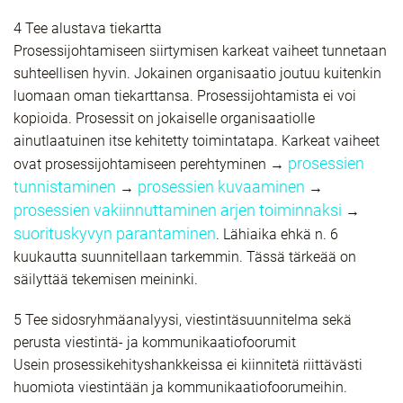
4 Tee alustava tiekartta
Prosessijohtamiseen siirtymisen karkeat vaiheet tunnetaan
suhteellisen hyvin. Jokainen organisaatio joutuu kuitenkin
luomaan oman tiekarttansa. Prosessijohtamista ei voi
kopioida. Prosessit on jokaiselle organisaatiolle
ainutlaatuinen itse kehitetty toimintatapa. Karkeat vaiheet
prosessien
ovat prosessijohtamiseen perehtyminen →
tunnistaminen
prosessien kuvaaminen
→
→
prosessien vakiinnuttaminen arjen toiminnaksi
→
suorituskyvyn parantaminen
. Lähiaika ehkä n. 6
kuukautta suunnitellaan tarkemmin. Tässä tärkeää on
säilyttää tekemisen meininki.
5 Tee sidosryhmäanalyysi, viestintäsuunnitelma sekä
perusta viestintä- ja kommunikaatiofoorumit
Usein prosessikehityshankkeissa ei kiinnitetä riittävästi
huomiota viestintään ja kommunikaatiofoorumeihin.