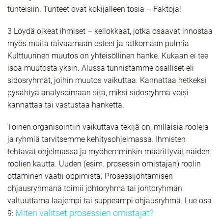
tunteisiin. Tunteet ovat kokijalleen tosia – Faktoja!
3 Löydä oikeat ihmiset – kellokkaat, jotka osaavat innostaa
myös muita raivaamaan esteet ja ratkomaan pulmia
Kulttuurinen muutos on yhteisöllinen hanke. Kukaan ei tee
isoa muutosta yksin. Alussa tunnistamme osalliset eli
sidosryhmät, joihin muutos vaikuttaa. Kannattaa hetkeksi
pysähtyä analysoimaan sitä, miksi sidosryhmä voisi
kannattaa tai vastustaa hanketta.
Toinen organisointiin vaikuttava tekijä on, millaisia rooleja
ja ryhmiä tarvitsemme kehitysohjelmassa. Ihmisten
tehtävät ohjelmassa ja myöhemminkin määrittyvät näiden
roolien kautta. Uuden (esim. prosessin omistajan) roolin
ottaminen vaatii oppimista. Prosessijohtamisen
ohjausryhmänä toimii johtoryhmä tai johtoryhmän
valtuuttama laajempi tai suppeampi ohjausryhmä. Lue osa
Miten valitset prosessien omistajat?
9: