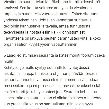
Viestinnän suunnittelun lähtökohtana toimii sidosryhmä
analyysi. Sen kautta voimme analysoida viestinnän
tarpeita ja suunnitella vuorovaikutusta. Eniten sitouttaa
yhdessä tekeminen. Johtajien kannattaa suhtautua
tekijöihin kannustavalla tavalla, antaa tunnustusta
tekemisestä ja nostaa esiin kaikki onnistumiset.
Tavoitteena on jatkuva pienten parannusten virta ja koko
organisaation kyvykkyyden vapauttaminen.
6 Laadi edistymisen seuranta ja katselmointi foorumit sekä
mallit.
Kehitysohjelmalle syntyy suunnittelun yhteydessä
aikataulu. Laajoja hankkeita ohjataan pääsääntöisesti
aikaansaannosten varassa eli mihin mennessä luodaan
prosessikartta ja eri prosesseille prosessikuvaukset sekä
ehkä mittarit ja kehityskohteet jne…Seuranta kohdistuu
siihen, mitä on saatu aikaan ei niinkään siihen mitä tehty.
kun prosessikuvaus on saatuaikaan, niin se on hyvä