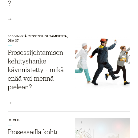
?
365 VINKKIÄ PROSESSIJOHTAMISESTA,
OSA 37
Prosessijohtamisen
kehityshanke
käynnistetty - mikä
enää voi mennä
pieleen?
PALVELU
Prosesseilla kohti