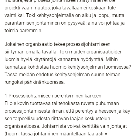
muistaa, että prosessijohtamiseen siirtyminen ei ole
projekti vaan muutos, joka tavallaan ei koskaan tule
valmiiksi. Toki kehitysohjelmalla on alku ja loppu, mutta
parantamisen johtaminen on pysyvää; aina voi johtaa ja
toimia paremmin.
Jokainen organisaatio tekee prosessijohtamiseen
siirtymän omalla tavalla. Toki muiden organisaatioiden
luomia hyviä käytäntöjä kannattaa hyödyntää. Mihin
kannattaa kohdistaa huomio kehitysohjelman luomisessa?
Tässä meidän ehdotus kehitysohjelman suunnitelman
rungoksi pähkinänkuoressa.
1 Prosessijohtamiseen perehtyminen kärkeen
Ei ole kovin tuottavaa tai tehokasta ruveta puhumaan
prosessijohtamisesta ilman, että perehtyy aiheeseen ja käy
sen tarpeellisuudesta riittävän laajan keskustelun
organisaatiossa. Johtamista voivat kehittää vain johtajat
(huom. tässä johtaminen määritellään laajasti =