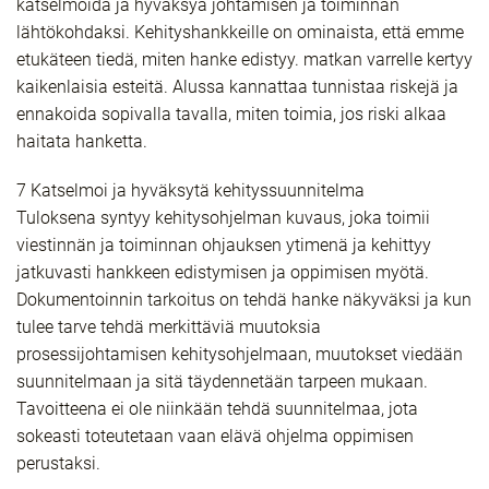
katselmoida ja hyväksyä johtamisen ja toiminnan
lähtökohdaksi. Kehityshankkeille on ominaista, että emme
etukäteen tiedä, miten hanke edistyy. matkan varrelle kertyy
kaikenlaisia esteitä. Alussa kannattaa tunnistaa riskejä ja
ennakoida sopivalla tavalla, miten toimia, jos riski alkaa
haitata hanketta.
7 Katselmoi ja hyväksytä kehityssuunnitelma
Tuloksena syntyy kehitysohjelman kuvaus, joka toimii
viestinnän ja toiminnan ohjauksen ytimenä ja kehittyy
jatkuvasti hankkeen edistymisen ja oppimisen myötä.
Dokumentoinnin tarkoitus on tehdä hanke näkyväksi ja kun
tulee tarve tehdä merkittäviä muutoksia
prosessijohtamisen kehitysohjelmaan, muutokset viedään
suunnitelmaan ja sitä täydennetään tarpeen mukaan.
Tavoitteena ei ole niinkään tehdä suunnitelmaa, jota
sokeasti toteutetaan vaan elävä ohjelma oppimisen
perustaksi.