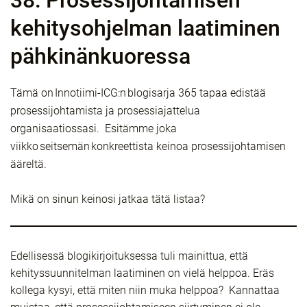
38: Prosessijohtamisen
kehitysohjelman laatiminen
pähkinänkuoressa
Tämä on Innotiimi-ICG:n blogisarja 365 tapaa edistää
prosessijohtamista ja prosessiajattelua
organisaatiossasi. Esitämme joka
viikko seitsemän konkreettista keinoa prosessijohtamisen
ääreltä.
Mikä on sinun keinosi jatkaa tätä listaa?
Edellisessä blogikirjoituksessa tuli mainittua, että
kehityssuunnitelman laatiminen on vielä helppoa. Eräs
kollega kysyi, että miten niin muka helppoa? Kannattaa