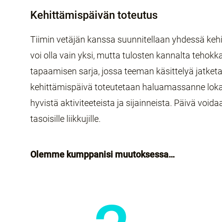
Kehittämispäivän toteutus
Tiimin vetäjän kanssa suunnitellaan yhdessä keh
voi olla vain yksi, mutta tulosten kannalta teh
tapaamisen sarja, jossa teeman käsittelyä jatket
kehittämispäivä toteutetaan haluamassanne lo
hyvistä aktiviteeteista ja sijainneista. Päivä voidaa
tasoisille liikkujille.
Olemme kumppanisi muutoksessa…