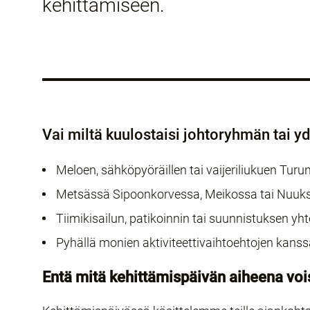
kehittämiseen.
Vai miltä kuulostaisi johtoryhmän tai yd
Meloen, sähköpyöräillen tai vaijeriliukuen Turu
Metsässä Sipoonkorvessa, Meikossa tai Nuuk
Tiimikisailun, patikoinnin tai suunnistuksen 
Pyhällä monien aktiviteettivaihtoehtojen kans
Entä mitä kehittämispäivän aiheena voi