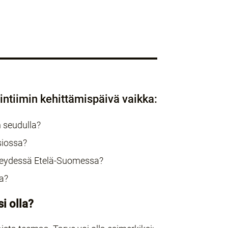
intiimin kehittämispäivä vaikka:
n seudulla?
siossa?
yhteydessä Etelä-Suomessa?
sa?
si olla?