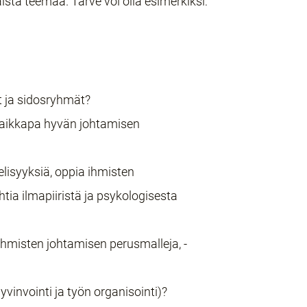
sta teemaa. Tarve voi olla esimerkiksi:
t ja sidosryhmät?
i vaikkapa hyvän johtamisen
ielisyyksiä, oppia ihmisten
htia ilmapiiristä ja psykologisesta
ihmisten johtamisen perusmalleja, -
vinvointi ja työn organisointi)?