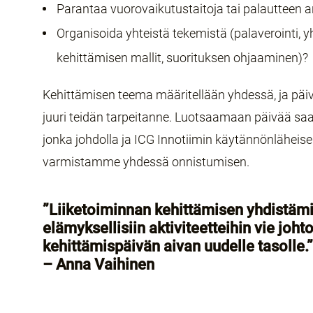
Parantaa vuorovaikutustaitoja tai palautteen 
Organisoida yhteistä tekemistä (palaverointi, y
kehittämisen mallit, suorituksen ohjaaminen)?
Kehittämisen teema määritellään yhdessä, ja
päi
juuri teidän tarpeitanne. Luotsaamaan päivää sa
jonka johdolla ja ICG Innotiimin käytännönläheis
varmistamme yhdessä onnistumisen.
”Liiketoiminnan kehittämisen yhdistämi
elämyksellisiin aktiviteetteihin vie joht
kehittämispäivän aivan uudelle tasolle.”
– Anna Vaihinen