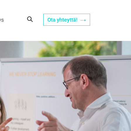
ys
Ota yhteyttä!