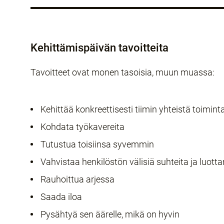
Kehittämispäivän tavoitteita
Tavoitteet ovat monen tasoisia, muun muassa:
Kehittää konkreettisesti tiimin yhteistä toimin
Kohdata työkavereita
Tutustua toisiinsa syvemmin
Vahvistaa henkilöstön välisiä suhteita ja luot
Rauhoittua arjessa
Saada iloa
Pysähtyä sen äärelle, mikä on hyvin