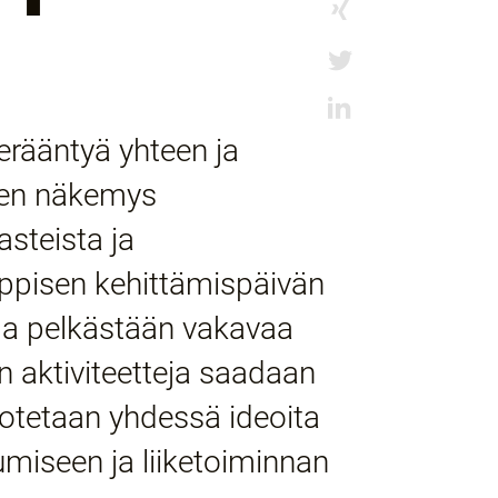
erääntyä yhteen ja
nen näkemys
steista ja
yppisen kehittämispäivän
olla pelkästään vakavaa
n aktiviteetteja saadaan
uotetaan yhdessä ideoita
miseen ja liiketoiminnan