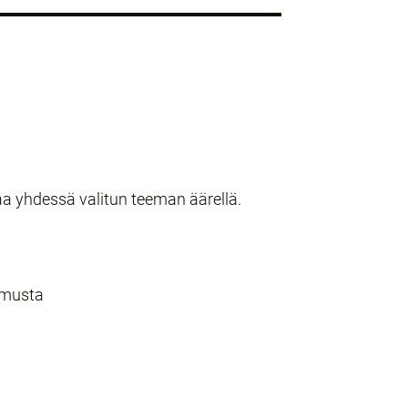
taa yhdessä valitun teeman äärellä.
tamusta