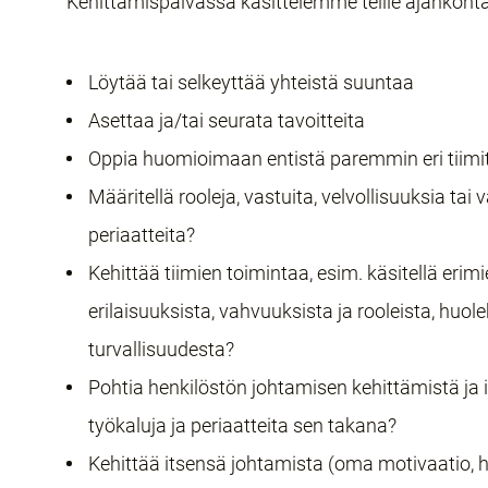
Kehittämispäivässä käsittelemme teille ajankohtai
Löytää tai selkeyttää yhteistä suuntaa
Asettaa ja/tai seurata tavoitteita
Oppia huomioimaan entistä paremmin eri tiimi
Määritellä rooleja, vastuita, velvollisuuksia ta
periaatteita?
Kehittää tiimien toimintaa, esim. käsitellä erim
erilaisuuksista, vahvuuksista ja rooleista, huole
turvallisuudesta?
Pohtia henkilöstön johtamisen kehittämistä ja 
työkaluja ja periaatteita sen takana?
Kehittää itsensä johtamista (oma motivaatio, hy