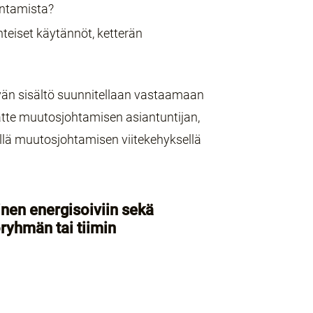
antamista?
hteiset käytännöt, ketterän
vän sisältö suunnitellaan vastaamaan
atte muutosjohtamisen asiantuntijan,
ellä muutosjohtamisen viitekehyksellä
nen energisoiviin sekä
oryhmän tai tiimin