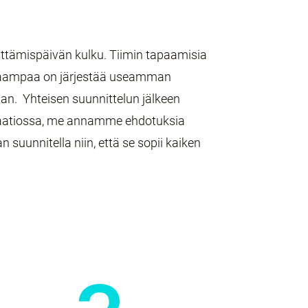
ittämispäivän kulku. Tiimin tapaamisia
okkaampaa on järjestää useamman
aan.
Yhteisen suunnittelun jälkeen
kaatiossa, me annamme ehdotuksia
n suunnitella niin, että se sopii kaiken