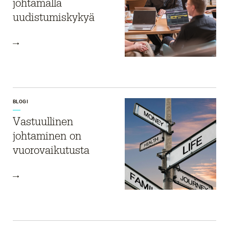
johtamalla
uudistumiskykyä
BLOGI
Vastuullinen
johtaminen on
vuorovaikutusta