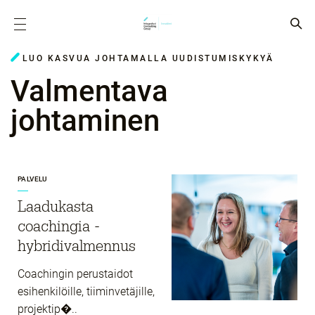
LUO KASVUA JOHTAMALLA UUDISTUMISKYKYÄ
Valmentava
johtaminen
PALVELU
Laadukasta
coachingia -
hybridivalmennus
Coachingin perustaidot
esihenkilöille, tiiminvetäjille,
projektip�..