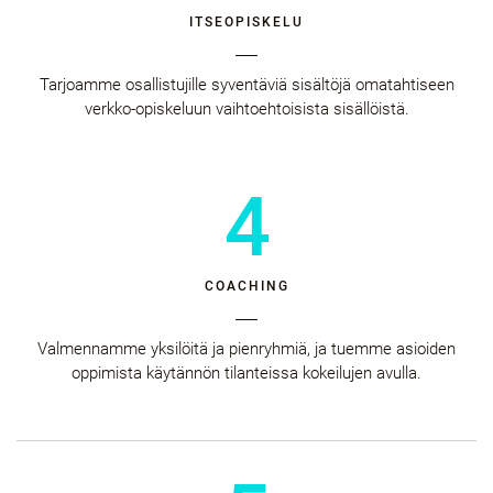
ITSEOPISKELU
Tarjoamme osallistujille syventäviä sisältöjä omatahtiseen
verkko-opiskeluun vaihtoehtoisista sisällöistä.
4
COACHING
Valmennamme yksilöitä ja pienryhmiä, ja tuemme asioiden
oppimista käytännön tilanteissa kokeilujen avulla.