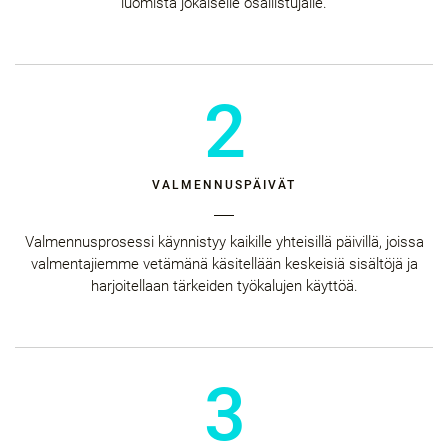
luomista jokaiselle osallistujalle.
2
VALMENNUSPÄIVÄT
Valmennusprosessi käynnistyy kaikille yhteisillä päivillä, joissa
valmentajiemme vetämänä käsitellään keskeisiä sisältöjä ja
harjoitellaan tärkeiden työkalujen käyttöä.
3