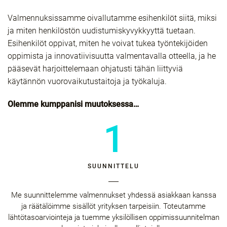
Valmennuksissamme oivallutamme esihenkilöt siitä, miksi
ja miten henkilöstön uudistumiskyvykkyyttä tuetaan.
Esihenkilöt oppivat, miten he voivat tukea työntekijöiden
oppimista ja innovatiivisuutta valmentavalla otteella, ja he
pääsevät harjoittelemaan ohjatusti tähän liittyviä
käytännön vuorovaikutustaitoja ja työkaluja.
Olemme kumppanisi muutoksessa…
1
SUUNNITTELU
Me suunnittelemme valmennukset yhdessä asiakkaan kanssa
ja räätälöimme sisällöt yrityksen tarpeisiin. Toteutamme
lähtötasoarviointeja ja tuemme yksilöllisen oppimissuunnitelman