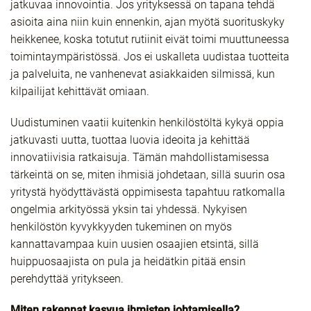
jatkuvaa innovointia. Jos yrityksessä on tapana tehdä
asioita aina niin kuin ennenkin, ajan myötä suorituskyky
heikkenee, koska totutut rutiinit eivät toimi muuttuneessa
toimintaympäristössä. Jos ei uskalleta uudistaa tuotteita
ja palveluita, ne vanhenevat asiakkaiden silmissä, kun
kilpailijat kehittävät omiaan.
Uudistuminen vaatii kuitenkin henkilöstöltä kykyä oppia
jatkuvasti uutta, tuottaa luovia ideoita ja kehittää
innovatiivisia ratkaisuja. Tämän mahdollistamisessa
tärkeintä on se, miten ihmisiä johdetaan, sillä suurin osa
yritystä hyödyttävästä oppimisesta tapahtuu ratkomalla
ongelmia arkityössä yksin tai yhdessä. Nykyisen
henkilöstön kyvykkyyden tukeminen on myös
kannattavampaa kuin uusien osaajien etsintä, sillä
huippuosaajista on pula ja heidätkin pitää ensin
perehdyttää yritykseen.
Miten rakennat kasvua ihmisten johtamisella?