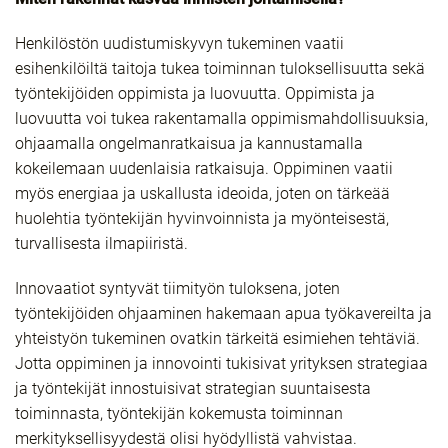
Henkilöstön uudistumiskyvyn tukeminen vaatii
esihenkilöiltä taitoja tukea toiminnan tuloksellisuutta sekä
työntekijöiden oppimista ja luovuutta. Oppimista ja
luovuutta voi tukea rakentamalla oppimismahdollisuuksia,
ohjaamalla ongelmanratkaisua ja kannustamalla
kokeilemaan uudenlaisia ratkaisuja. Oppiminen vaatii
myös energiaa ja uskallusta ideoida, joten on tärkeää
huolehtia työntekijän hyvinvoinnista ja myönteisestä,
turvallisesta ilmapiiristä.
Innovaatiot syntyvät tiimityön tuloksena, joten
työntekijöiden ohjaaminen hakemaan apua työkavereilta ja
yhteistyön tukeminen ovatkin tärkeitä esimiehen tehtäviä.
Jotta oppiminen ja innovointi tukisivat yrityksen strategiaa
ja työntekijät innostuisivat strategian suuntaisesta
toiminnasta, työntekijän kokemusta toiminnan
merkityksellisyydestä olisi hyödyllistä vahvistaa.