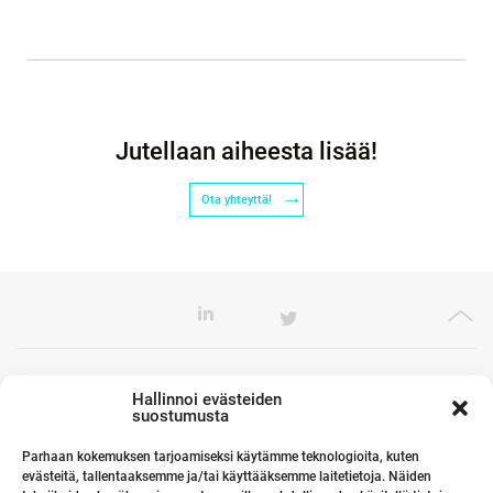
Jutellaan aiheesta lisää!
Ota yhteyttä!
Toimistomme Euroopassa
Hallinnoi evästeiden
suostumusta
Parhaan kokemuksen tarjoamiseksi käytämme teknologioita, kuten
evästeitä, tallentaaksemme ja/tai käyttääksemme laitetietoja. Näiden
Kumppanimme maailmalla