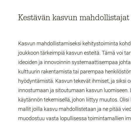
Kestävän kasvun mahdollistajat
Kasvun mahdollistamiseksi kehitystoiminta kohd
joukkoon tärkeimpiä kasvun esteitä. Tämä voi tark
ideoiden ja innovoinnin systemaattisempaa johtam
kulttuurin rakentamista tai parempaa henkilöstö
hyödyntämistä. Kasvun tekevät ihmiset, ja siksi 
innostumaan ja sitoutumaan kasvun luomiseen. L
käytännön tekemisellä, johon liittyy muutos. Olisi
mallit joilla kasvu mahdollistetaan ja ne pitää vi
muodostuu vasta lopullisessa toimintamallien i