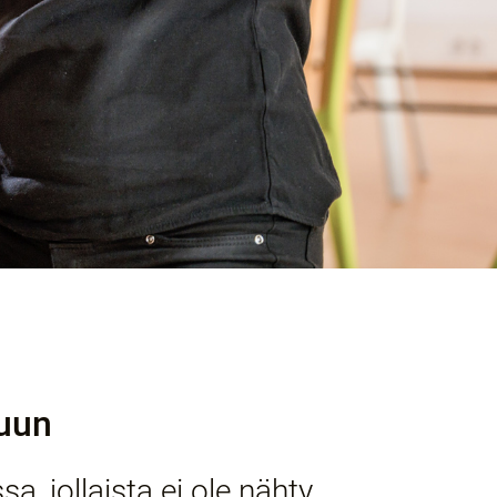
vuun
a, jollaista ei ole nähty