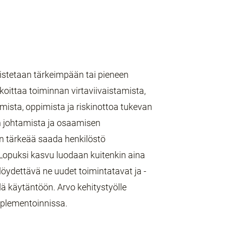
istetaan tärkeimpään tai pieneen
oittaa toiminnan virtaviivaistamista,
ista, oppimista ja riskinottoa tukevan
n johtamista ja osaamisen
on tärkeää saada henkilöstö
opuksi kasvu luodaan kuitenkin aina
 löydettävä ne uudet toimintatavat ja -
edä käytäntöön. Arvo kehitystyölle
mplementoinnissa.