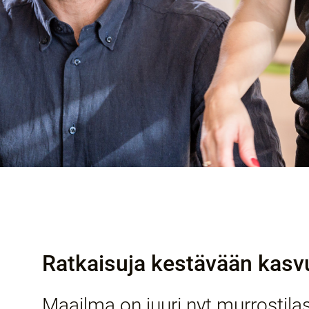
Ratkaisuja kestävään kas
Maailma on juuri nyt murrostilass