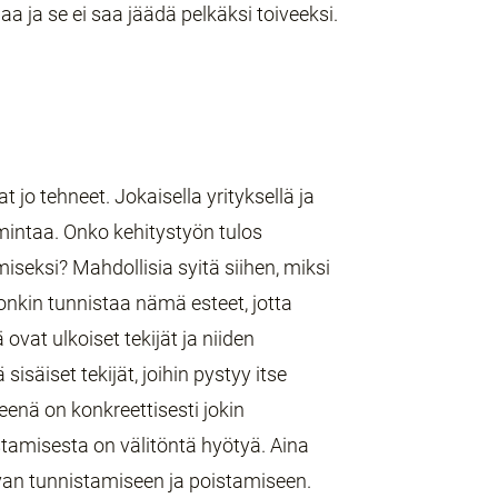
aa ja se ei saa jäädä pelkäksi toiveeksi.
t jo tehneet. Jokaisella yrityksellä ja
imintaa. Onko kehitystyön tulos
iseksi? Mahdollisia syitä siihen, miksi
 onkin tunnistaa nämä esteet, jotta
 ovat ulkoiset tekijät ja niiden
isäiset tekijät, joihin pystyy itse
nä on konkreettisesti jokin
stamisesta on välitöntä hyötyä. Aina
avan tunnistamiseen ja poistamiseen.