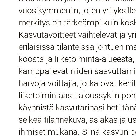
vuosikymmeniin, joten yrityksill
merkitys on tärkeämpi kuin kos
Kasvutavoitteet vaihtelevat ja yr
erilaisissa tilanteissa johtuen m
koosta ja liiketoiminta-alueesta,
kamppailevat niiden saavuttamis
harvoja voittajia, jotka ovat keh
liiketoimintaasi taloussyklin po
käynnistä kasvutarinasi heti tän
selkeä tilannekuva, asiakas jalus
ihmiset mukana. Siinä kasvun p