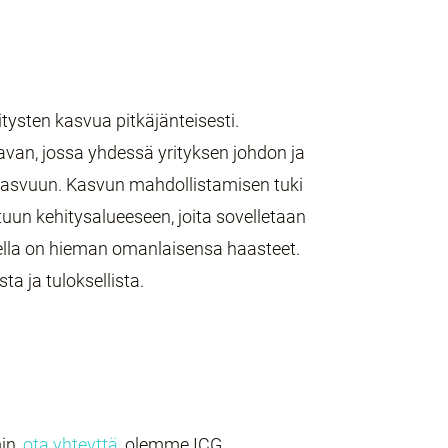
ysten kasvua pitkäjänteisesti.
van, jossa yhdessä yrityksen johdon ja
kasvuun. Kasvun mahdollistamisen tuki
uun kehitysalueeseen, joita sovelletaan
isella on hieman omanlaisensa haasteet.
ta ja tuloksellista.
in,
ota yhteyttä
, olemme ICG