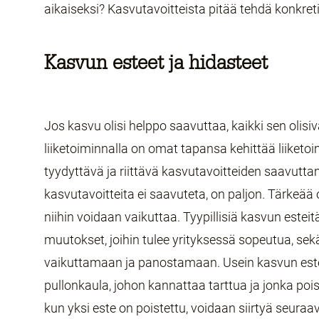
aikaiseksi? Kasvutavoitteista pitää tehdä konkreti
Kasvun esteet ja hidasteet
Jos kasvu olisi helppo saavuttaa, kaikki sen olisiva
liiketoiminnalla on omat tapansa kehittää liiketo
tyydyttävä ja riittävä kasvutavoitteiden saavuttam
kasvutavoitteita ei saavuteta, on paljon. Tärkeää
niihin voidaan vaikuttaa. Tyypillisiä kasvun esteitä
muutokset, joihin tulee yrityksessä sopeutua, sekä s
vaikuttamaan ja panostamaan. Usein kasvun estee
pullonkaula, johon kannattaa tarttua ja jonka poi
kun yksi este on poistettu, voidaan siirtyä seura