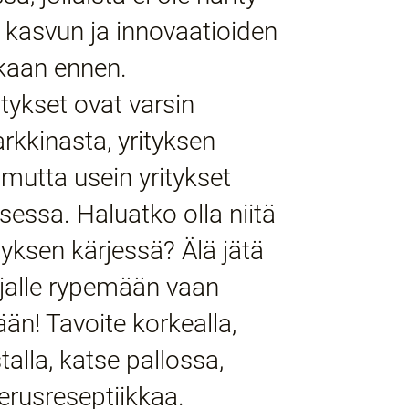
e kasvun ja innovaatioiden
kaan ennen.
itykset ovat varsin
arkkinasta, yrityksen
 mutta usein yritykset
essa. Haluatko olla niitä
ityksen kärjessä? Älä jätä
hjalle rypemään vaan
ään! Tavoite korkealla,
talla, katse pallossa,
erusreseptiikkaa.