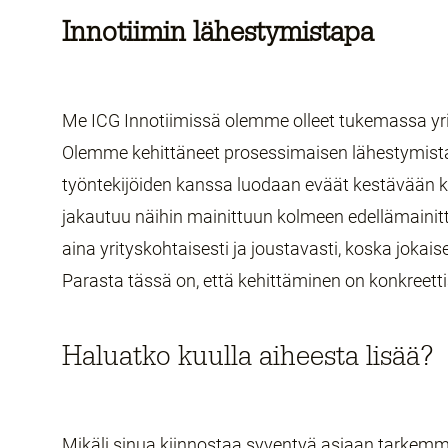
Innotiimin lähestymistapa
Me ICG Innotiimissä olemme olleet tukemassa yrit
Olemme kehittäneet prosessimaisen lähestymista
työntekijöiden kanssa luodaan eväät kestävään 
jakautuu näihin mainittuun kolmeen edellämainitt
aina yrityskohtaisesti ja joustavasti, koska joka
Parasta tässä on, että kehittäminen on konkreettis
Haluatko kuulla aiheesta lisää?
Mikäli sinua kiinnostaa syventyä asiaan tarkemm