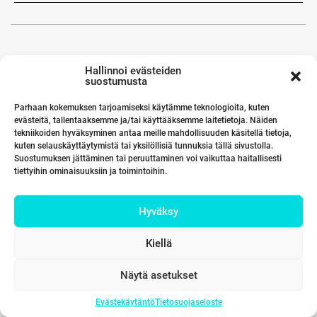
Hallinnoi evästeiden
suostumusta
Parhaan kokemuksen tarjoamiseksi käytämme teknologioita, kuten
evästeitä, tallentaaksemme ja/tai käyttääksemme laitetietoja. Näiden
tekniikoiden hyväksyminen antaa meille mahdollisuuden käsitellä tietoja,
kuten selauskäyttäytymistä tai yksilöllisiä tunnuksia tällä sivustolla.
Suostumuksen jättäminen tai peruuttaminen voi vaikuttaa haitallisesti
tiettyihin ominaisuuksiin ja toimintoihin.
Hyväksy
Kiellä
Näytä asetukset
Evästekäytäntö
Tietosuojaseloste