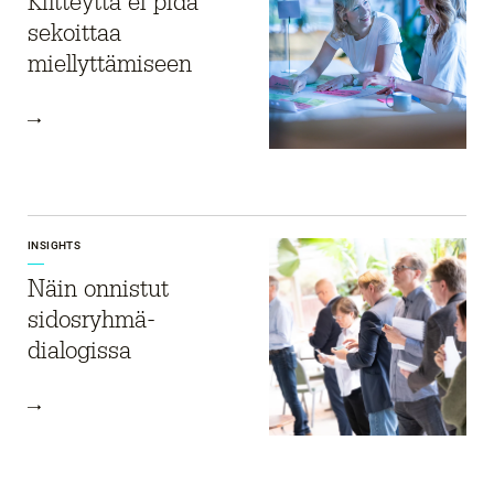
Kiltteyttä ei pidä
sekoittaa
miellyttämiseen
INSIGHTS
Näin onnistut
sidosryhmä­
dialogissa