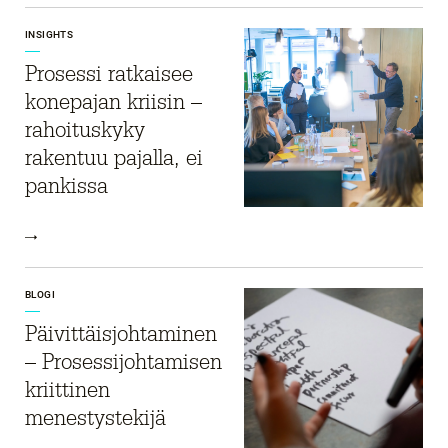
INSIGHTS
Prosessi ratkaisee
konepajan kriisin –
rahoituskyky
rakentuu pajalla, ei
pankissa
BLOGI
Päivittäisjohtaminen
– Prosessijohtamisen
kriittinen
menestystekijä