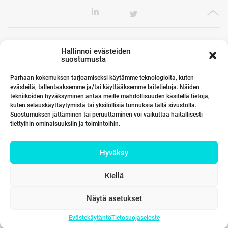
Toimistomme Euroopassa
Hallinnoi evästeiden
suostumusta
Parhaan kokemuksen tarjoamiseksi käytämme teknologioita, kuten
evästeitä, tallentaaksemme ja/tai käyttääksemme laitetietoja. Näiden
Kumppanimme maailmalla
tekniikoiden hyväksyminen antaa meille mahdollisuuden käsitellä tietoja,
kuten selauskäyttäytymistä tai yksilöllisiä tunnuksia tällä sivustolla.
Suostumuksen jättäminen tai peruuttaminen voi vaikuttaa haitallisesti
tiettyihin ominaisuuksiin ja toimintoihin.
Linkit
Hyväksy
Yhteystiedot
Kiellä
Näytä asetukset
Evästekäytäntö
Tietosuojaseloste