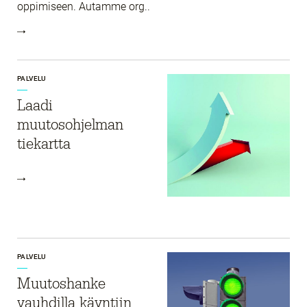
oppimiseen. Autamme org..
PALVELU
Laadi
muutosohjelman
tiekartta
PALVELU
Muutoshanke
vauhdilla käyntiin