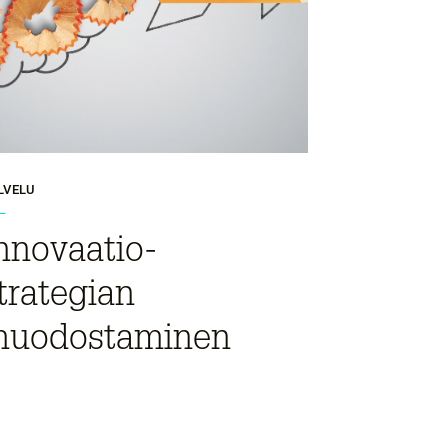
LVELU
nnovaatio­
trategian
uodostaminen