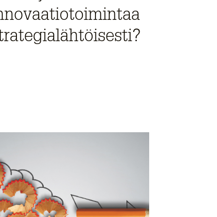
nnovaatiotoimintaa
trategialähtöisesti?