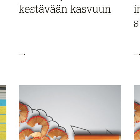
kestävään kasvuun
i
s