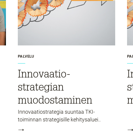
PALVELU
PA
Innovaatio­
I
strategian
s
muodostaminen
m
Innovaatiostrategia suuntaa TKI-
toiminnan strategisille kehitysaluei..