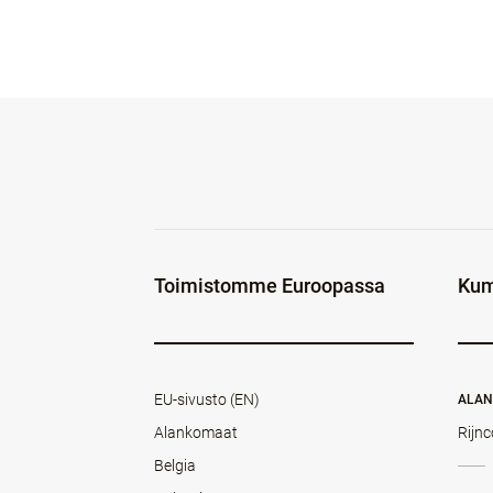
Toimistomme Euroopassa
Kum
EU-sivusto (EN)
ALA
Alankomaat
Rijnc
Belgia