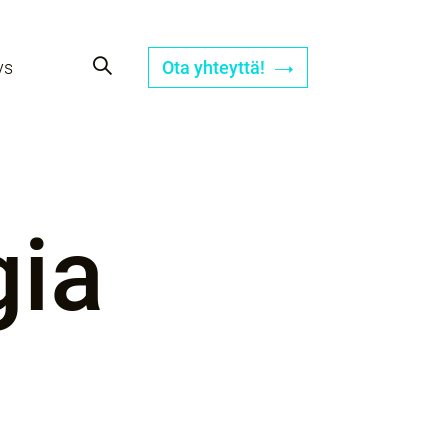
ys
Ota yhteyttä!
gia