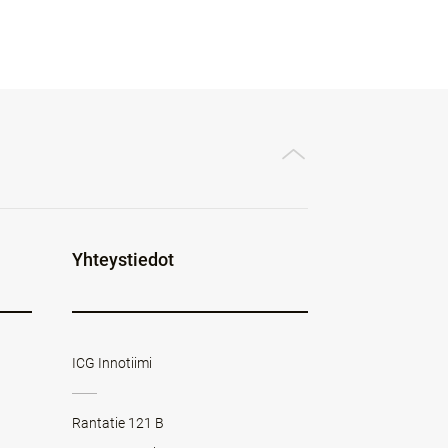
Yhteystiedot
ICG Innotiimi
Rantatie 121 B