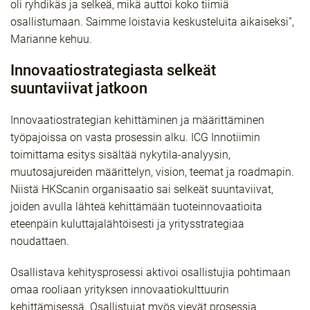
oli ryhdikäs ja selkeä, mikä auttoi koko tiimiä
osallistumaan. Saimme loistavia keskusteluita aikaiseksi”,
Marianne kehuu.
Innovaatiostrategiasta selkeät
suuntaviivat jatkoon
Innovaatiostrategian kehittäminen ja määrittäminen
työpajoissa on vasta prosessin alku. ICG Innotiimin
toimittama esitys sisältää nykytila-analyysin,
muutosajureiden määrittelyn, vision, teemat ja roadmapin.
Niistä HKScanin organisaatio sai selkeät suuntaviivat,
joiden avulla lähteä kehittämään tuoteinnovaatioita
eteenpäin kuluttajalähtöisesti ja yritysstrategiaa
noudattaen.
Osallistava kehitysprosessi aktivoi osallistujia pohtimaan
omaa rooliaan yrityksen innovaatiokulttuurin
kehittämisessä. Osallistujat myös vievät prosessia