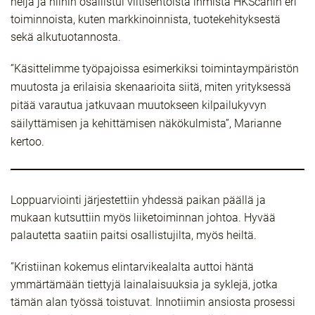
neljä ja niihin osallistui viitisentoista ihmistä HKScanin eri
toiminnoista, kuten markkinoinnista, tuotekehityksestä
sekä alkutuotannosta.
”Käsittelimme työpajoissa esimerkiksi toimintaympäristön
muutosta ja erilaisia skenaarioita siitä, miten yrityksessä
pitää varautua jatkuvaan muutokseen kilpailukyvyn
säilyttämisen ja kehittämisen näkökulmista”, Marianne
kertoo.
Loppuarviointi järjestettiin yhdessä paikan päällä ja
mukaan kutsuttiin myös liiketoiminnan johtoa. Hyvää
palautetta saatiin paitsi osallistujilta, myös heiltä.
”Kristiinan kokemus elintarvikealalta auttoi häntä
ymmärtämään tiettyjä lainalaisuuksia ja syklejä, jotka
tämän alan työssä toistuvat. Innotiimin ansiosta prosessi