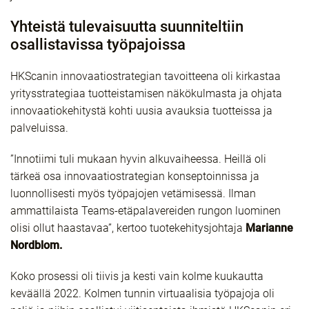
Yhteistä tulevaisuutta suunniteltiin
osallistavissa työpajoissa
HKScanin innovaatiostrategian tavoitteena oli kirkastaa
yritysstrategiaa tuotteistamisen näkökulmasta ja ohjata
innovaatiokehitystä kohti uusia avauksia tuotteissa ja
palveluissa.
”Innotiimi tuli mukaan hyvin alkuvaiheessa. Heillä oli
tärkeä osa innovaatiostrategian konseptoinnissa ja
luonnollisesti myös työpajojen vetämisessä. Ilman
ammattilaista Teams-etäpalavereiden rungon luominen
olisi ollut haastavaa”, kertoo tuotekehitysjohtaja
Marianne
Nordblom.
Koko prosessi oli tiivis ja kesti vain kolme kuukautta
keväällä 2022. Kolmen tunnin virtuaalisia työpajoja oli