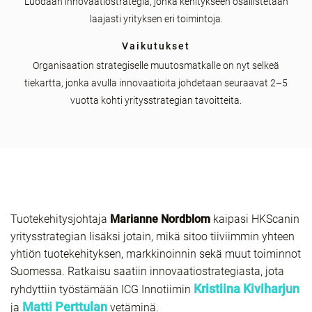
Luodaan innovaatiostrategia, jonka kehitykseen osallistetaan
laajasti yrityksen eri toimintoja.
Vaikutukset
Organisaation strategiselle muutosmatkalle on nyt selkeä
tiekartta, jonka avulla innovaatioita johdetaan seuraavat 2–5
vuotta kohti yritysstrategian tavoitteita.
Tuotekehitysjohtaja
Marianne Nordblom
kaipasi HKScanin
yritysstrategian lisäksi jotain, mikä sitoo tiiviimmin yhteen
yhtiön tuotekehityksen, markkinoinnin sekä muut toiminnot
Suomessa. Ratkaisu saatiin innovaatiostrategiasta, jota
Kristiina Kiviharjun
ryhdyttiin työstämään ICG Innotiimin
Matti Perttulan
ja
vetäminä.