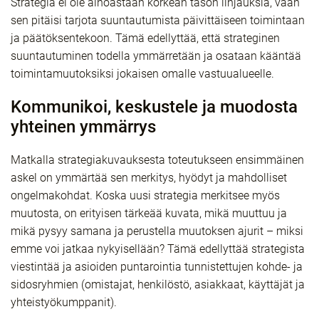
Strategia ei ole ainoastaan korkean tason linjauksia, vaan
sen pitäisi tarjota suuntautumista päivittäiseen toimintaan
ja päätöksentekoon. Tämä edellyttää, että strateginen
suuntautuminen todella ymmärretään ja osataan kääntää
toimintamuutoksiksi jokaisen omalle vastuualueelle.
Kommunikoi, keskustele ja muodosta
yhteinen ymmärrys
Matkalla strategiakuvauksesta toteutukseen ensimmäinen
askel on ymmärtää sen merkitys, hyödyt ja mahdolliset
ongelmakohdat. Koska uusi strategia merkitsee myös
muutosta, on erityisen tärkeää kuvata, mikä muuttuu ja
mikä pysyy samana ja perustella muutoksen ajurit – miksi
emme voi jatkaa nykyisellään? Tämä edellyttää strategista
viestintää ja asioiden puntarointia tunnistettujen kohde- ja
sidosryhmien (omistajat, henkilöstö, asiakkaat, käyttäjät ja
yhteistyökumppanit).