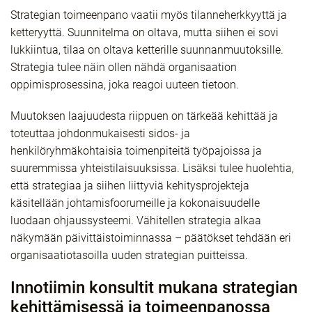
Strategian toimeenpano vaatii myös tilanneherkkyyttä ja
ketteryyttä. Suunnitelma on oltava, mutta siihen ei sovi
lukkiintua, tilaa on oltava ketterille suunnanmuutoksille.
Strategia tulee näin ollen nähdä organisaation
oppimisprosessina, joka reagoi uuteen tietoon.
Muutoksen laajuudesta riippuen on tärkeää kehittää ja
toteuttaa johdonmukaisesti sidos- ja
henkilöryhmäkohtaisia toimenpiteitä työpajoissa ja
suuremmissa yhteistilaisuuksissa. Lisäksi tulee huolehtia,
että strategiaa ja siihen liittyviä kehitysprojekteja
käsitellään johtamisfoorumeille ja kokonaisuudelle
luodaan ohjaussysteemi. Vähitellen strategia alkaa
näkymään päivittäistoiminnassa – päätökset tehdään eri
organisaatiotasoilla uuden strategian puitteissa.
Innotiimin konsultit mukana strategian
kehittämisessä ja toimeenpanossa