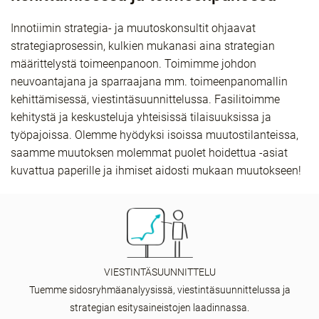
Innotiimin strategia- ja muutoskonsultit ohjaavat
strategiaprosessin, kulkien mukanasi aina strategian
määrittelystä toimeenpanoon. Toimimme johdon
neuvoantajana ja sparraajana mm. toimeenpanomallin
kehittämisessä, viestintäsuunnittelussa. Fasilitoimme
kehitystä ja keskusteluja yhteisissä tilaisuuksissa ja
työpajoissa. Olemme hyödyksi isoissa muutostilanteissa,
saamme muutoksen molemmat puolet hoidettua -asiat
kuvattua paperille ja ihmiset aidosti mukaan muutokseen!
VIESTINTÄSUUNNITTELU
Tuemme sidosryhmäanalyysissä, viestintäsuunnittelussa ja
strategian esitysaineistojen laadinnassa.