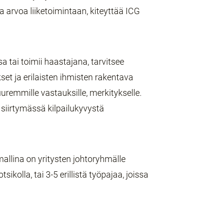
 arvoa liiketoimintaan, kiteyttää ICG
 tai toimii haastajana, tarvitsee
et ja erilaisten ihmisten rakentava
remmille vastauksille, merkitykselle.
siirtymässä kilpailukyvystä
mallina on yritysten johtoryhmälle
ikolla, tai 3-5 erillistä työpajaa, joissa