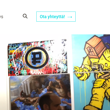
ys
Ota yhteyttä!