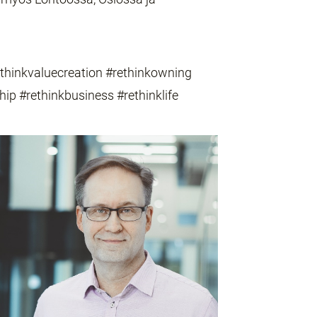
ethinkvaluecreation #rethinkowning
hip #rethinkbusiness #rethinklife