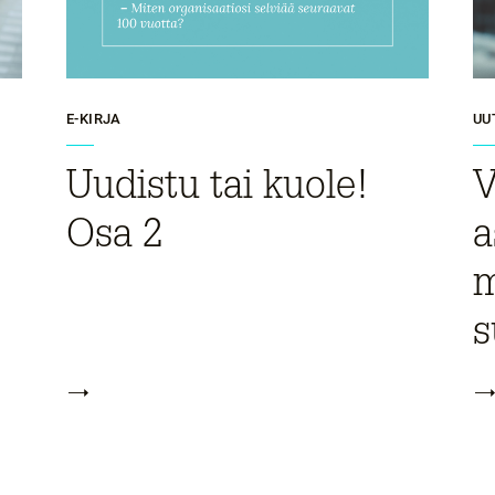
E-KIRJA
UU
Uudistu tai kuole!
V
Osa 2
a
m
s