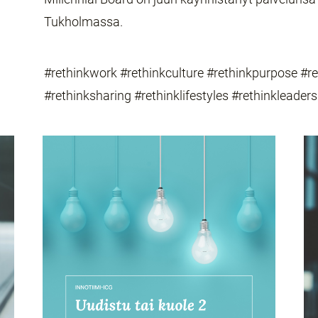
Tukholmassa.
#rethinkwork #rethinkculture #rethinkpurpose #r
#rethinksharing #rethinklifestyles #rethinkleaders