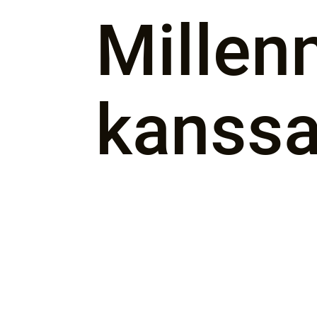
Millen
kanss