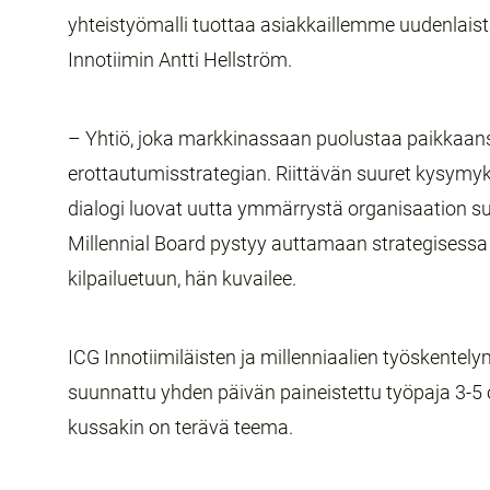
yhteistyömalli tuottaa asiakkaillemme uudenlaista
Innotiimin Antti Hellström.
– Yhtiö, joka markkinassaan puolustaa paikkaansa
erottautumisstrategian. Riittävän suuret kysymyks
dialogi luovat uutta ymmärrystä organisaation suu
Millennial Board pystyy auttamaan strategisessa 
kilpailuetuun, hän kuvailee.
ICG Innotiimiläisten ja millenniaalien työskentely
suunnattu yhden päivän paineistettu työpaja 3-5 ots
kussakin on terävä teema.