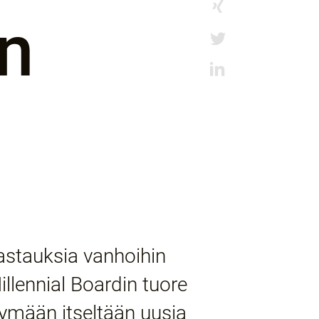
in
vastauksia vanhoihin
illennial Boardin tuore
ysymään itseltään uusia