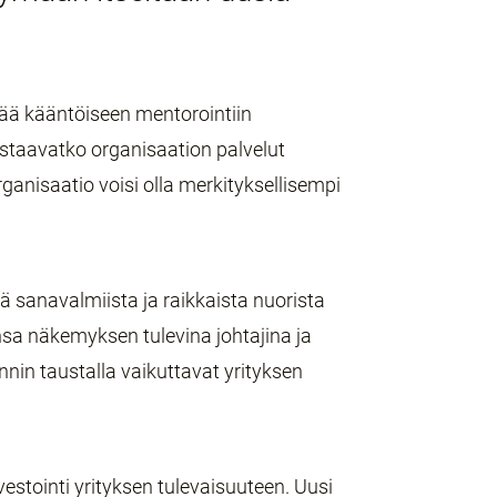
tää kääntöiseen mentorointiin
astaavatko organisaation palvelut
ganisaatio voisi olla merkityksellisempi
ä sanavalmiista ja raikkaista nuorista
sa näkemyksen tulevina johtajina ja
innin taustalla vaikuttavat yrityksen
estointi yrityksen tulevaisuuteen. Uusi