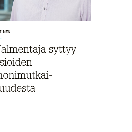
TINEN
almentaja syttyy
sioiden
onimutkai­
uudesta