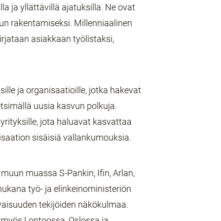
 ja yllättävillä ajatuksilla. Ne ovat
un rakentamiseksi. Millenniaalinen
rjataan asiakkaan työlistaksi,
sille ja organisaatioille, jotka hakevat
etsimällä uusia kasvun polkuja.
yrityksille, jota haluavat kasvattaa
isaation sisäisiä vallankumouksia.
 muun muassa S-Pankin, Ifin, Arlan,
 mukana työ- ja elinkeinoministeriön
vaisuuden tekijöiden näkökulmaa.
a myös Lontoossa, Oslossa ja