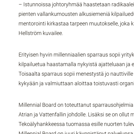
– Istunnoissa johtoryhmää haastetaan radikaaleilla
pienten vallankumousten alkusiemeniä kilpailued
mentorointi kirkastaa tarpeen muutokselle, joka ki
Hellström kuvailee.
Erityisen hyvin millenniaalien sparraus sopii yrityk
kilpailuetua haastamalla nykyistä ajatteluaan ja 
Toisaalta sparraus sopii menestystä jo nauttiville 
kykyään ja valmiuttaan aloittaa toistuvasti organ
Millennial Board on toteuttanut sparrausohjelmia
Atrian ja Vattenfallin johdolle. Lisäksi se on ollut
Tekoälyhankkeessa tuomassa esille nuorten tule
Millennial Board on juuri käynnistänyt palveluns