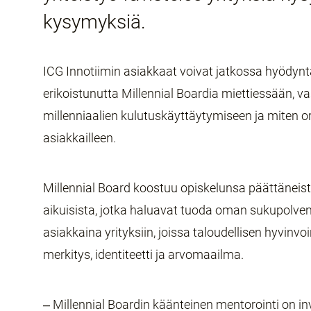
kysymyksiä.
ICG Innotiimin asiakkaat voivat jatkossa hyödyn
erikoistunutta Millennial Boardia miettiessään, v
millenniaalien kulutuskäyttäytymiseen ja miten or
asiakkailleen.
Millennial Board koostuu opiskelunsa päättäneist
aikuisista, jotka haluavat tuoda oman sukupolven
asiakkaina yrityksiin, joissa taloudellisen hyvinvo
merkitys, identiteetti ja arvomaailma.
‒ Millennial Boardin käänteinen mentorointi on inv