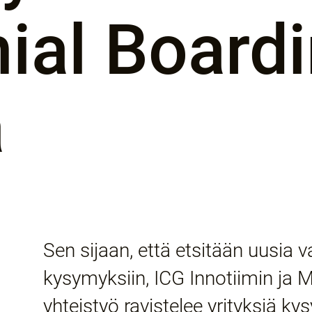
nial Board
a
Sen sijaan, että etsitään uusia 
kysymyksiin, ICG Innotiimin ja M
yhteistyö ravistelee yrityksiä k