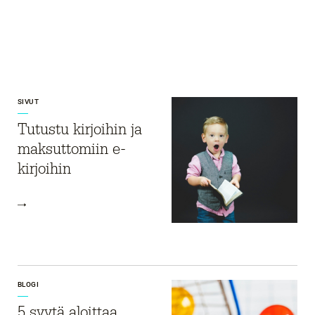
SIVUT
Tutustu kirjoihin ja
maksuttomiin e-
kirjoihin
BLOGI
5 syytä aloittaa