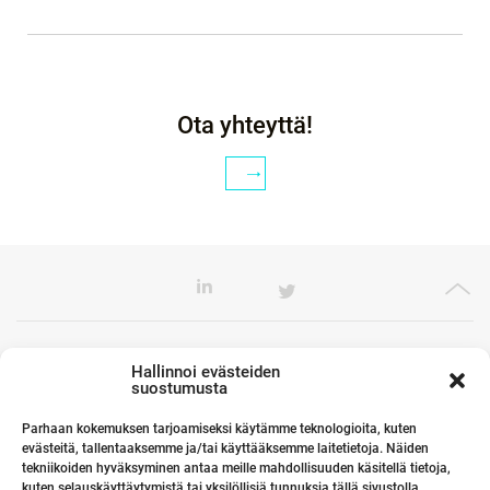
Ota yhteyttä!
Toimistomme Euroopassa
Hallinnoi evästeiden
suostumusta
Parhaan kokemuksen tarjoamiseksi käytämme teknologioita, kuten
evästeitä, tallentaaksemme ja/tai käyttääksemme laitetietoja. Näiden
Kumppanimme maailmalla
tekniikoiden hyväksyminen antaa meille mahdollisuuden käsitellä tietoja,
kuten selauskäyttäytymistä tai yksilöllisiä tunnuksia tällä sivustolla.