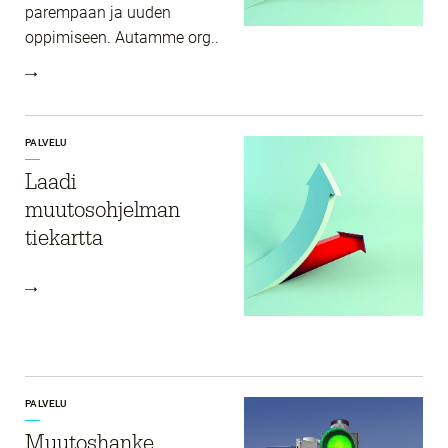
parempaan ja uuden
oppimiseen. Autamme org..
PALVELU
Laadi
muutosohjelman
tiekartta
PALVELU
Muutoshanke