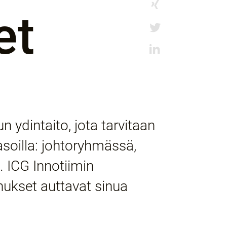
et
ydintaito, jota tarvitaan
asoilla: johtoryhmässä,
ä. ICG Innotiimin
ukset auttavat sinua