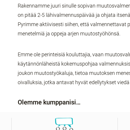
Rakennamme juuri sinulle sopivan muutosvalme
on pitää 2-5 lähivalmennuspäivää ja ohjata itsenäi
Pyrimme aktiivisesti siihen, että valmennettavat
menetelmiä ja oppeja arjen muutostyöhönsä.
Emme ole perinteisiä kouluttajia, vaan muutosval
käytännönläheistä kokemuspohjaa valmennuksi
joukon muutostyökaluja, tietoa muutoksen menest
oivalluksia, jotka antavat hyvät edellytykset vied
Olemme kumppanisi…