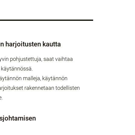
 harjoitusten kautta
yvin pohjustettuja, saat vaihtaa
a käytännössä.
ytännön malleja, käytännön
arjoitukset rakennetaan todellisten
e.
osjohtamisen