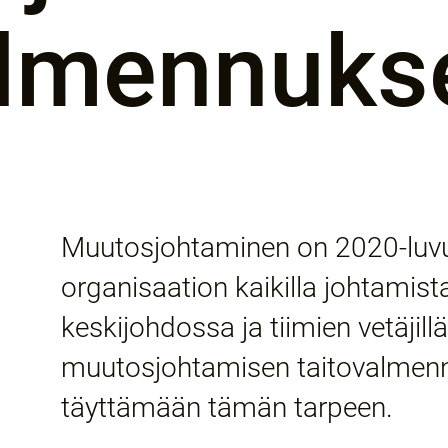
almennuks
Muutosjohtaminen on 2020-luvun 
organisaation kaikilla johtamist
keskijohdossa ja tiimien vetäjill
muutosjohtamisen taitovalmenn
täyttämään tämän tarpeen.