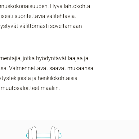
nnuskokonaisuuden. Hyvä lähtökohta
sesti suoritettavia välitehtäviä.
 pystyvät välittömästi soveltamaan
mentajia, jotka hyödyntävät laajaa ja
ssa. Valmennettavat saavat mukaansa
ystekijöistä ja henkilökohtaisia
ä muutosaloitteet maaliin.