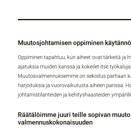
Muutosjohtamisen oppiminen käytännön
Oppiminen tapahtuu, kun aiheet ovat tärkeitä ja h
ajatuksia muiden kanssa ja kokeilet itse työkaluj
Muutosvalmennuksemme on sekoitus parhaan kä
harjoituksia ja vuorovaikutusta aiheen parissa. H
johtamistilanteiden ja kehityshaasteiden ympärill
Räätälöimme juuri teille sopivan muut
valmennuskokonaisuuden