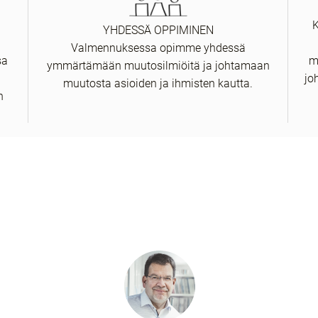
YHDESSÄ OPPIMINEN
Valmennuksessa opimme yhdessä
sa
m
ymmärtämään muutosilmiöitä ja johtamaan
jo
muutosta asioiden ja ihmisten kautta.
n