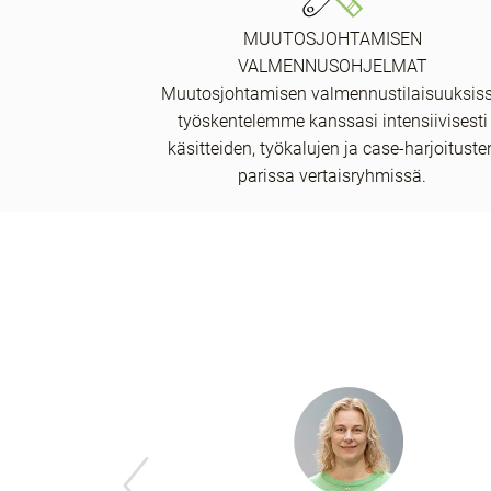
MUUTOSJOHTAMISEN
VALMENNUSOHJELMAT
Muutosjohtamisen valmennustilaisuuksis
työskentelemme kanssasi intensiivisesti
käsitteiden, työkalujen ja case-harjoituste
parissa vertaisryhmissä.