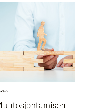
LVELU
uutosjohtamisen