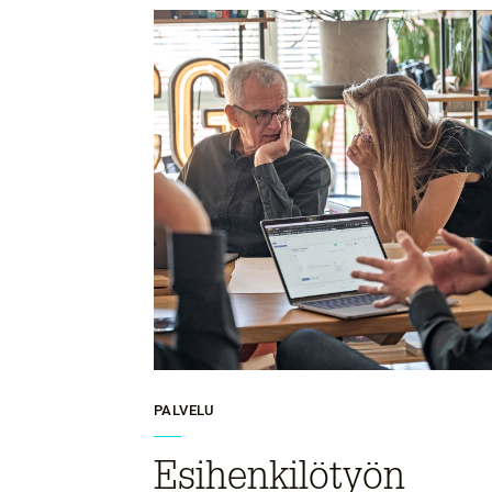
PALVELU
Esihenkilötyön