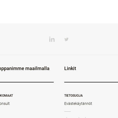
ppanimme maailmalla
Linkit
NKOMAAT
TIETOSUOJA
onsult
Evästekäytännöt