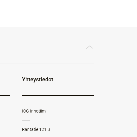
Yhteystiedot
ICG Innotiimi
Rantatie 121 B