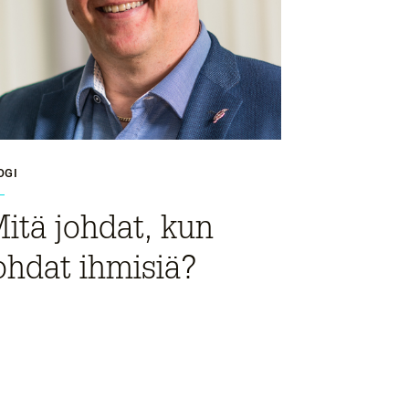
OGI
itä johdat, kun
ohdat ihmisiä?