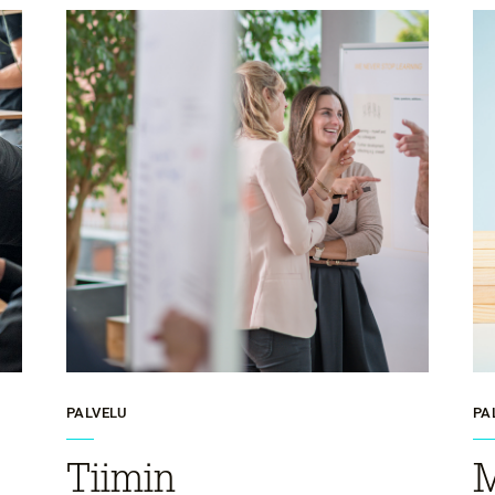
PALVELU
PA
Tiimin
M