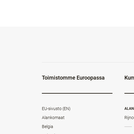
Toimistomme Euroopassa
Kum
EU-sivusto (EN)
ALA
Alankomaat
Rijnc
Belgia