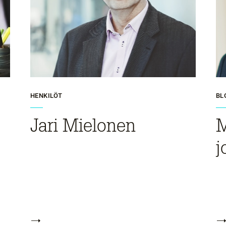
HENKILÖT
BL
Jari Mielonen
M
j