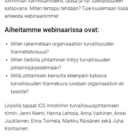
toiminnan varmistamiseksi, tässä ja nyt tulevaisuuteen
katsovana. Miten temppu tehdään? Tule kuulemaan lisää
aiheesta webinaariimme!
Aiheitamme webinaarissa ovat:
Miten rakennetaan organisaation turvallisuuden
tilannetietoisuus?
Miten tiedolla johtaminen liittyy turvallisuuden
johtamisjärjestelmään?
Millä johtamisen keinoilla eteenpäin katsova
turvallisuuden tilannekuva luodaan organisaation eri
tasoille?
Linjoilla tapaat ICG Innotiimin turvallisuusjohtamisen
tiimin: Jenni Niemi, Hanna Lehtola, Anna Vaihinen, Anssi
Juutilainen, Elina Toimela, Markku Räisänen sekä Juha
Kontiainen.