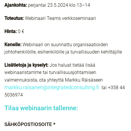
Ajankohta:
perjantai 23.5.2024 klo 13–14
Toteutus:
Webinaari Teams verkkoseminaari
Hinta:
0 €
Kenelle:
Webinaari on suunnattu organisaatioiden
johtohenkilöille, esihenkilöille ja turvallisuuden kehittäjille
Lisätietoja ja kyselyt:
Jos haluat tietää lisää
webinaaristamme tai turvallisuusjohtamisen
valmennuksista, ota yhteyttä Markku Räisäseen
markku.raisanen@integratedconsulting.fi
tai +358 44
5036974
Tilaa webinaarin tallenne:
SÄHKÖPOSTIOSOITE *