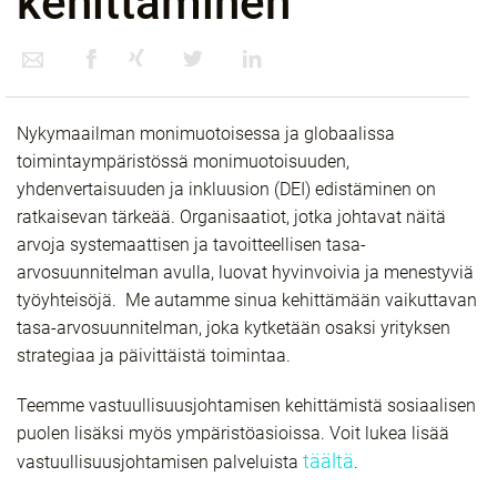
kehittäminen
Nykymaailman monimuotoisessa ja globaalissa
toimintaympäristössä monimuotoisuuden,
yhdenvertaisuuden ja inkluusion (DEI) edistäminen on
ratkaisevan tärkeää. Organisaatiot, jotka johtavat näitä
arvoja systemaattisen ja tavoitteellisen tasa-
arvosuunnitelman avulla, luovat hyvinvoivia ja menestyviä
työyhteisöjä.
Me autamme sinua kehittämään vaikuttavan
tasa-arvosuunnitelman, joka kytketään osaksi yrityksen
strategiaa ja päivittäistä toimintaa.
Teemme vastuullisuusjohtamisen kehittämistä sosiaalisen
puolen lisäksi myös ympäristöasioissa. Voit lukea lisää
täältä
vastuullisuusjohtamisen palveluista
.