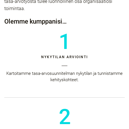
tasa-arvotyöstä tulee luonnollinen osa organisaatiosi
toimintaa.
Olemme kumppanisi…
1
NYKYTILAN ARVIOINTI
Kartoitamme tasa-arvosuunnitelman nykytilan ja tunnistamme
kehityskohteet.
2