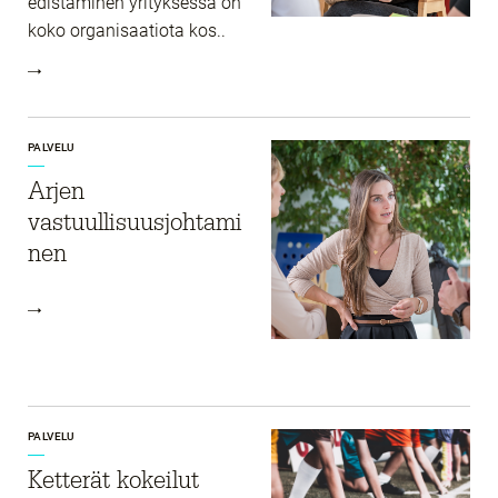
edistäminen yrityksessä on
koko organisaatiota kos..
PALVELU
Arjen
vastuullisuusjohtami
nen
PALVELU
Ketterät kokeilut