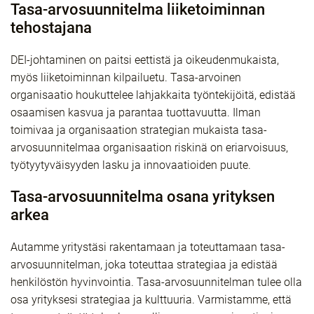
Tasa-arvosuunnitelma liiketoiminnan
tehostajana
DEI-johtaminen on paitsi eettistä ja oikeudenmukaista,
myös liiketoiminnan kilpailuetu. Tasa-arvoinen
organisaatio houkuttelee lahjakkaita työntekijöitä, edistää
osaamisen kasvua ja parantaa tuottavuutta.
Ilman
toimivaa ja organisaation strategian mukaista tasa-
arvosuunnitelmaa organisaation riskinä on eriarvoisuus,
työtyytyväisyyden lasku ja innovaatioiden puute.
Tasa-arvosuunnitelma osana yrityksen
arkea
Autamme yritystäsi rakentamaan ja toteuttamaan tasa-
arvosuunnitelman, joka toteuttaa strategiaa ja edistää
henkilöstön hyvinvointia. Tasa-arvosuunnitelman tulee olla
osa yrityksesi strategiaa ja kulttuuria. Varmistamme, että