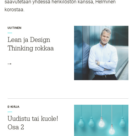
saavutetaan yhdessä henkilöstön kanssa, Helminen
korostaa.
UUTINEN
Lean ja Design
Thinking rokkaa
E-KIRJA
Uudistu tai kuole!
Osa 2