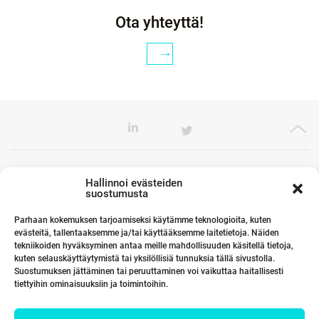
Ota yhteyttä!
Toimistomme Euroopassa
Hallinnoi evästeiden
suostumusta
Parhaan kokemuksen tarjoamiseksi käytämme teknologioita, kuten
evästeitä, tallentaaksemme ja/tai käyttääksemme laitetietoja. Näiden
Kumppanimme maailmalla
tekniikoiden hyväksyminen antaa meille mahdollisuuden käsitellä tietoja,
kuten selauskäyttäytymistä tai yksilöllisiä tunnuksia tällä sivustolla.
Suostumuksen jättäminen tai peruuttaminen voi vaikuttaa haitallisesti
tiettyihin ominaisuuksiin ja toimintoihin.
Linkit