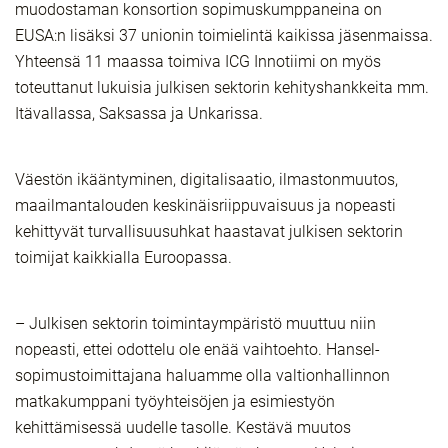
muodostaman konsortion sopimuskumppaneina on
EUSA:n lisäksi 37 unionin toimielintä kaikissa jäsenmaissa.
Yhteensä 11 maassa toimiva ICG Innotiimi on myös
toteuttanut lukuisia julkisen sektorin kehityshankkeita mm.
Itävallassa, Saksassa ja Unkarissa.
Väestön ikääntyminen, digitalisaatio, ilmastonmuutos,
maailmantalouden keskinäisriippuvaisuus ja nopeasti
kehittyvät turvallisuusuhkat haastavat julkisen sektorin
toimijat kaikkialla Euroopassa.
– Julkisen sektorin toimintaympäristö muuttuu niin
nopeasti, ettei odottelu ole enää vaihtoehto. Hansel-
sopimustoimittajana haluamme olla valtionhallinnon
matkakumppani työyhteisöjen ja esimiestyön
kehittämisessä uudelle tasolle. Kestävä muutos