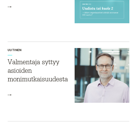
UUTINEN
Valmentaja syttyy
asioiden
monimutkai­suudesta