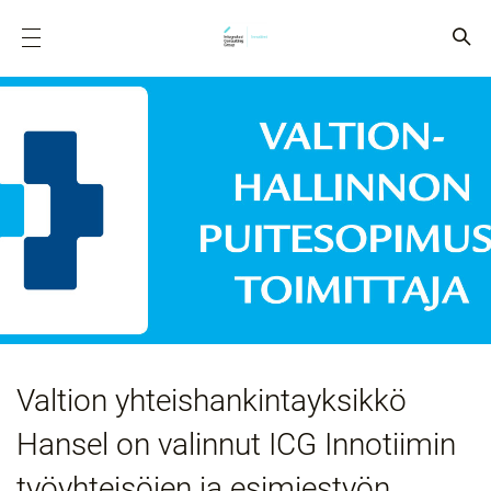
Valtion yhteishankintayksikkö
Hansel on valinnut ICG Innotiimin
työyhteisöjen ja esimiestyön