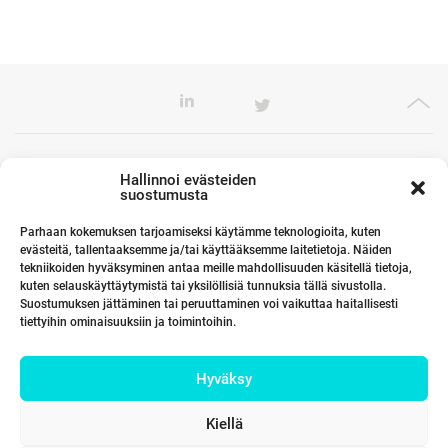
Toimistomme Euroopassa
Hallinnoi evästeiden
suostumusta
Parhaan kokemuksen tarjoamiseksi käytämme teknologioita, kuten
evästeitä, tallentaaksemme ja/tai käyttääksemme laitetietoja. Näiden
Kumppanimme maailmalla
tekniikoiden hyväksyminen antaa meille mahdollisuuden käsitellä tietoja,
kuten selauskäyttäytymistä tai yksilöllisiä tunnuksia tällä sivustolla.
Suostumuksen jättäminen tai peruuttaminen voi vaikuttaa haitallisesti
tiettyihin ominaisuuksiin ja toimintoihin.
Linkit
Hyväksy
Yhteystiedot
Kiellä