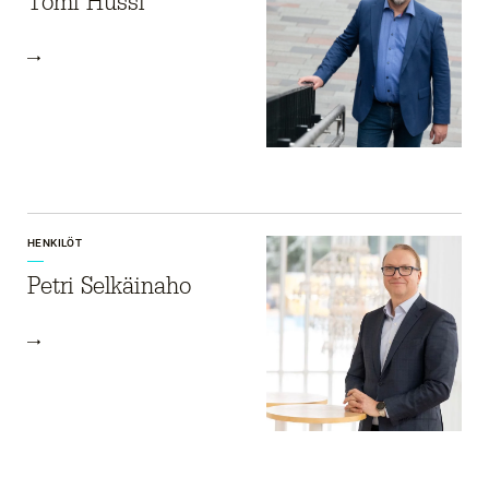
Tomi Hussi
HENKILÖT
Petri Selkäinaho