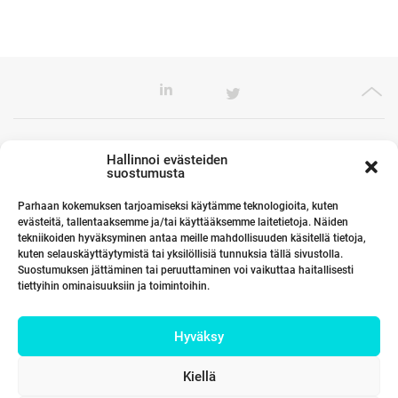
Toimistomme Euroopassa
Hallinnoi evästeiden
suostumusta
Parhaan kokemuksen tarjoamiseksi käytämme teknologioita, kuten
evästeitä, tallentaaksemme ja/tai käyttääksemme laitetietoja. Näiden
Kumppanimme maailmalla
tekniikoiden hyväksyminen antaa meille mahdollisuuden käsitellä tietoja,
kuten selauskäyttäytymistä tai yksilöllisiä tunnuksia tällä sivustolla.
Suostumuksen jättäminen tai peruuttaminen voi vaikuttaa haitallisesti
tiettyihin ominaisuuksiin ja toimintoihin.
Linkit
Hyväksy
Yhteystiedot
Kiellä