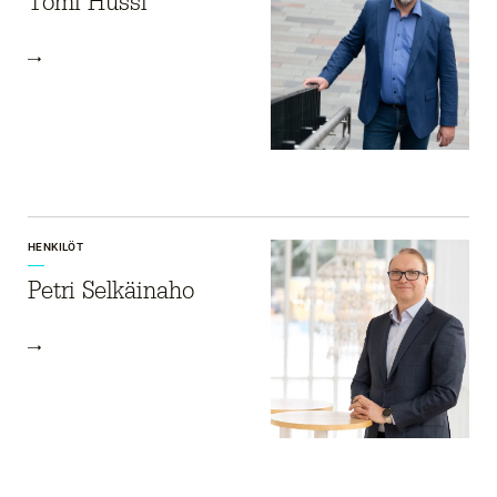
Tomi Hussi
HENKILÖT
Petri Selkäinaho