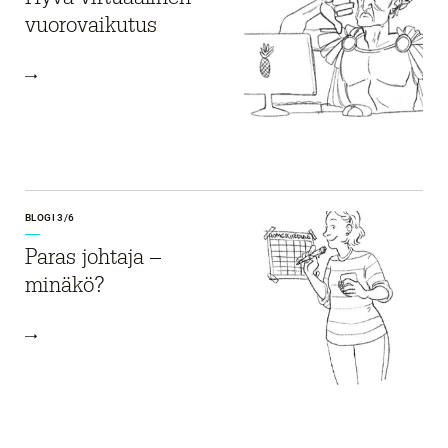
vuorovaikutus
BLOGI 3/6
Paras johtaja –
minäkö?