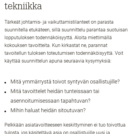
tekniikka
Tärkeät johtamis- ja vaikuttamistilanteet on parasta
suunnitella etukäteen, sillä suunnittelu parantaa suotuisan
lopputuloksen todennäköisyyttä. Aloita miettimällä
kokouksen tavoitteita. Kun kirkastat ne, parannat
tavoitellun tuloksen toteutumisen todennäköisyyttä. Voit
käyttää suunnittelun apuna seuraavia kysymyksiä:
Mitä ymmärrystä toivot syntyvän osallistujille?
Mitä tavoittelet heidän tunteissaan tai
asennoitumisessaan tapahtuvan?
Mihin haluat heidän sitoutuvan?
Pelkkään asiatavoitteeseen keskittyminen ei tuo toivottua
tulosta, jos käsiteltävä asia on osallistujille uusi ja