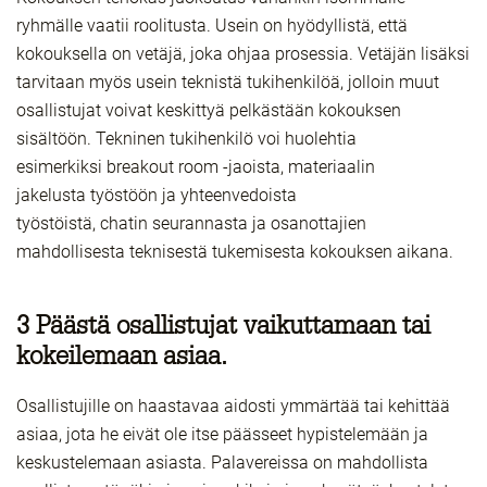
ryhmälle vaatii roolitusta. Usein on hyödyllistä, että
kokouksella on vetäjä, joka ohjaa prosessia. Vetäjän lisäksi
tarvitaan myös usein teknistä tukihenkilöä, jolloin muut
osallistujat voivat keskittyä pelkästään kokouksen
sisältöön. Tekninen tukihenkilö voi huolehtia
esimerkiksi breakout room -jaoista, materiaalin
jakelusta työstöön ja yhteenvedoista
työstöistä, chatin seurannasta ja osanottajien
mahdollisesta teknisestä tukemisesta kokouksen aikana.
3 Päästä osallistujat vaikuttamaan tai
kokeilemaan asiaa.
Osallistujille on haastavaa aidosti ymmärtää tai kehittää
asiaa, jota he eivät ole itse päässeet hypistelemään ja
keskustelemaan asiasta. Palavereissa on mahdollista