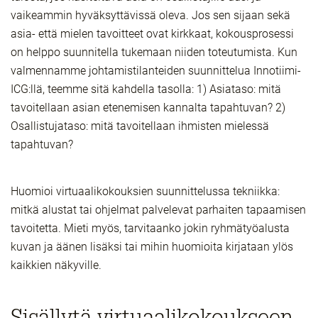
vaikeammin hyväksyttävissä oleva. Jos sen sijaan sekä
asia- että mielen tavoitteet ovat kirkkaat, kokousprosessi
on helppo suunnitella tukemaan niiden toteutumista. Kun
valmennamme johtamistilanteiden suunnittelua Innotiimi-
ICG:llä, teemme sitä kahdella tasolla: 1) Asiataso: mitä
tavoitellaan asian etenemisen kannalta tapahtuvan? 2)
Osallistujataso: mitä tavoitellaan ihmisten mielessä
tapahtuvan?
Huomioi virtuaalikokouksien suunnittelussa tekniikka:
mitkä alustat tai ohjelmat palvelevat parhaiten tapaamisen
tavoitetta. Mieti myös, tarvitaanko jokin ryhmätyöalusta
kuvan ja äänen lisäksi tai mihin huomioita kirjataan ylös
kaikkien näkyville.
Sisällytä virtuaalikokoukseen