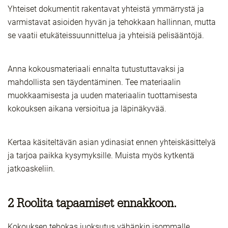
Yhteiset dokumentit rakentavat yhteistä ymmärrystä ja
varmistavat asioiden hyvän ja tehokkaan hallinnan, mutta
se vaatii etukäteissuunnittelua ja yhteisiä pelisääntöjä.
Anna kokousmateriaali ennalta tutustuttavaksi ja
mahdollista sen täydentäminen. Tee materiaalin
muokkaamisesta ja uuden materiaalin tuottamisesta
kokouksen aikana versioitua ja läpinäkyvää.
Kertaa käsiteltävän asian ydinasiat ennen yhteiskäsittelyä
ja tarjoa paikka kysymyksille. Muista myös kytkentä
jatkoaskeliin.
2 Roolita tapaamiset ennakkoon.
Kokouksen tehokas juoksutus vähänkin isommalle