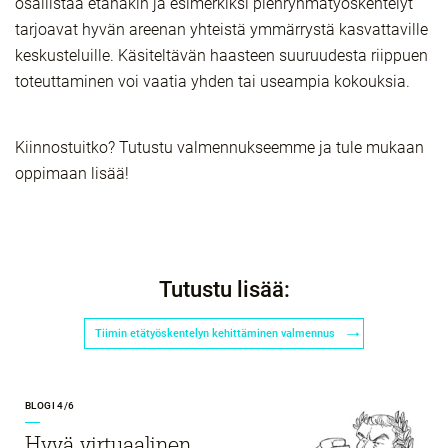
osallistaa etänäkin ja esimerkiksi pienryhmätyöskentelyt
tarjoavat hyvän areenan yhteistä ymmärrystä kasvattaville
keskusteluille. Käsiteltävän haasteen suuruudesta riippuen
toteuttaminen voi vaatia yhden tai useampia kokouksia.
Kiinnostuitko? Tutustu valmennukseemme ja tule mukaan
oppimaan lisää!
Tutustu lisää:
Tiimin etätyöskentelyn kehittäminen valmennus
BLOGI 4/6
Hyvä virtuaalinen