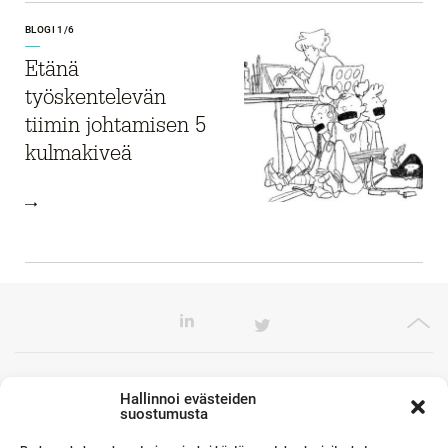
BLOGI 1/6
Etänä
työskentelevän
tiimin johtamisen 5
kulmakiveä
Toimistomme Euroopassa
Hallinnoi evästeiden
suostumusta