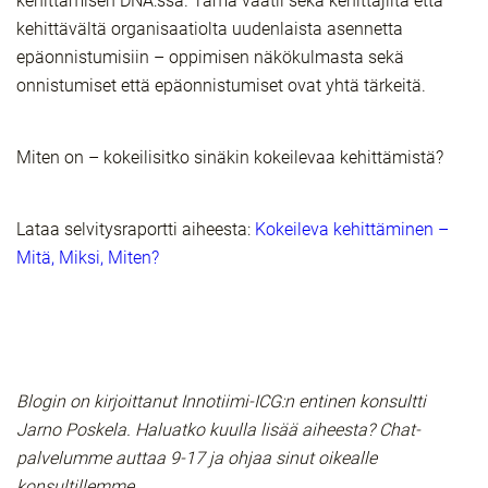
kehittämisen DNA:ssa. Tämä vaatii sekä kehittäjiltä että
kehittävältä organisaatiolta uudenlaista asennetta
epäonnistumisiin – oppimisen näkökulmasta sekä
onnistumiset että epäonnistumiset ovat yhtä tärkeitä.
Miten on – kokeilisitko sinäkin kokeilevaa kehittämistä?
Lataa selvitysraportti aiheesta:
Kokeileva kehittäminen –
Mitä, Miksi, Miten?
Blogin on kirjoittanut Innotiimi-ICG:n entinen konsultti
Jarno Poskela. Haluatko kuulla lisää aiheesta? Chat-
palvelumme auttaa 9-17 ja ohjaa sinut oikealle
konsultillemme.