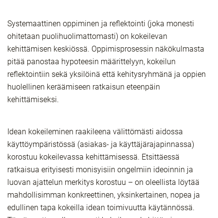
Systemaattinen oppiminen ja reflektointi (joka monesti
ohitetaan puolihuolimattomasti) on kokeilevan
kehittämisen keskiössä. Oppimisprosessin näkökulmasta
pitää panostaa hypoteesin määrittelyyn, kokeilun
reflektointiin sekä yksilöinä että kehitysryhmänä ja oppien
huolellinen keräämiseen ratkaisun eteenpäin
kehittämiseksi.
Idean kokeileminen raakileena välittömästi aidossa
käyttöympäristössä (asiakas- ja käyttäjärajapinnassa)
korostuu kokeilevassa kehittämisessä. Etsittäessä
ratkaisua erityisesti monisyisiin ongelmiin ideoinnin ja
luovan ajattelun merkitys korostuu – on oleellista löytää
mahdollisimman konkreettinen, yksinkertainen, nopea ja
edullinen tapa kokeilla idean toimivuutta käytännössä.