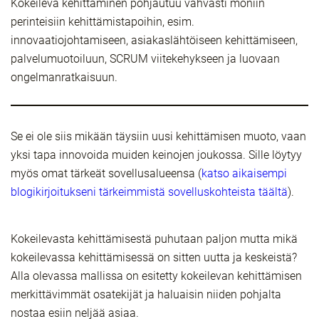
Kokeileva kehittäminen pohjautuu vahvasti moniin
perinteisiin kehittämistapoihin, esim.
innovaatiojohtamiseen, asiakaslähtöiseen kehittämiseen,
palvelumuotoiluun, SCRUM viitekehykseen ja luovaan
ongelmanratkaisuun.
Se ei ole siis mikään täysiin uusi kehittämisen muoto, vaan
yksi tapa innovoida muiden keinojen joukossa. Sille löytyy
myös omat tärkeät sovellusalueensa (
katso aikaisempi
blogikirjoitukseni tärkeimmistä sovelluskohteista täältä
).
Kokeilevasta kehittämisestä puhutaan paljon mutta mikä
kokeilevassa kehittämisessä on sitten uutta ja keskeistä?
Alla olevassa mallissa on esitetty kokeilevan kehittämisen
merkittävimmät osatekijät ja haluaisin niiden pohjalta
nostaa esiin neljää asiaa.