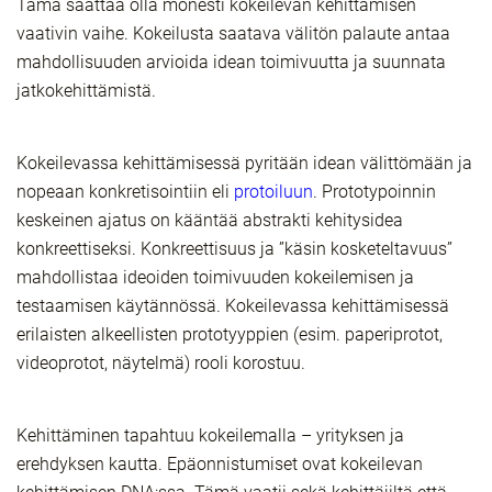
Tämä saattaa olla monesti kokeilevan kehittämisen
vaativin vaihe. Kokeilusta saatava välitön palaute antaa
mahdollisuuden arvioida idean toimivuutta ja suunnata
jatkokehittämistä.
Kokeilevassa kehittämisessä pyritään idean välittömään ja
nopeaan konkretisointiin eli
protoiluun
. Prototypoinnin
keskeinen ajatus on kääntää abstrakti kehitysidea
konkreettiseksi. Konkreettisuus ja ”käsin kosketeltavuus”
mahdollistaa ideoiden toimivuuden kokeilemisen ja
testaamisen käytännössä. Kokeilevassa kehittämisessä
erilaisten alkeellisten prototyyppien (esim. paperiprotot,
videoprotot, näytelmä) rooli korostuu.
Kehittäminen tapahtuu kokeilemalla – yrityksen ja
erehdyksen kautta. Epäonnistumiset ovat kokeilevan