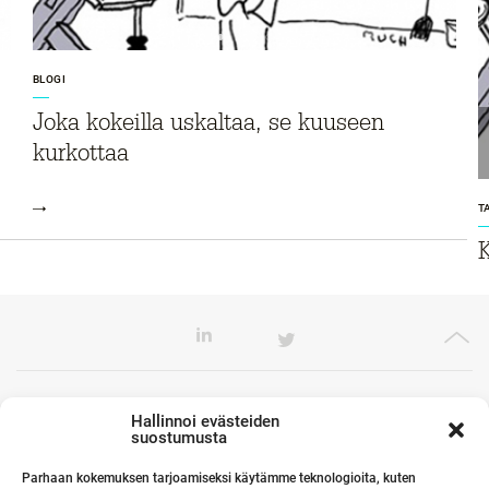
BLOGI
Joka kokeilla uskaltaa, se kuuseen
kurkottaa
T
K
Toimistomme Euroopassa
Hallinnoi evästeiden
suostumusta
Parhaan kokemuksen tarjoamiseksi käytämme teknologioita, kuten