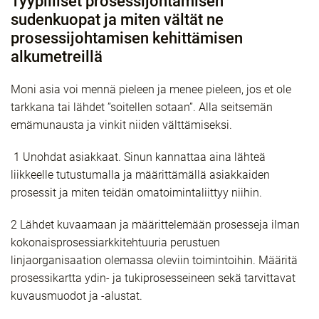
Tyypilliset prosessijohtamisen
sudenkuopat ja miten vältät ne
prosessijohtamisen kehittämisen
alkumetreillä
Moni asia voi mennä pieleen ja menee pieleen, jos et ole
tarkkana tai lähdet ”soitellen sotaan”. Alla seitsemän
emämunausta ja vinkit niiden välttämiseksi.
1
Unohdat asiakkaat. Sinun kannattaa aina lähteä
liikkeelle tutustumalla ja määrittämällä asiakkaiden
prosessit ja miten teidän omatoimintaliittyy niihin.
2 Lähdet kuvaamaan ja määrittelemään prosesseja ilman
kokonaisprosessiarkkitehtuuria perustuen
linjaorganisaation olemassa oleviin toimintoihin. Määritä
prosessikartta ydin- ja tukiprosesseineen sekä tarvittavat
kuvausmuodot ja -alustat.