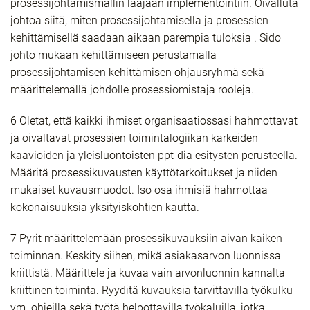
prosessijohtamismallin laajaan implementointiin. Oivalluta
johtoa siitä, miten prosessijohtamisella ja prosessien
kehittämisellä saadaan aikaan parempia tuloksia . Sido
johto mukaan kehittämiseen perustamalla
prosessijohtamisen kehittämisen ohjausryhmä sekä
määrittelemällä johdolle prosessiomistaja rooleja.
6 Oletat, että kaikki ihmiset organisaatiossasi hahmottavat
ja oivaltavat prosessien toimintalogiikan karkeiden
kaavioiden ja yleisluontoisten ppt-dia esitysten perusteella.
Määritä prosessikuvausten käyttötarkoitukset ja niiden
mukaiset kuvausmuodot. Iso osa ihmisiä hahmottaa
kokonaisuuksia yksityiskohtien kautta.
7 Pyrit määrittelemään prosessikuvauksiin aivan kaiken
toiminnan. Keskity siihen, mikä asiakasarvon luonnissa
kriittistä. Määrittele ja kuvaa vain arvonluonnin kannalta
kriittinen toiminta. Ryyditä kuvauksia tarvittavilla työkulku
ym. ohjeilla sekä työtä helpottavilla työkaluilla, jotka