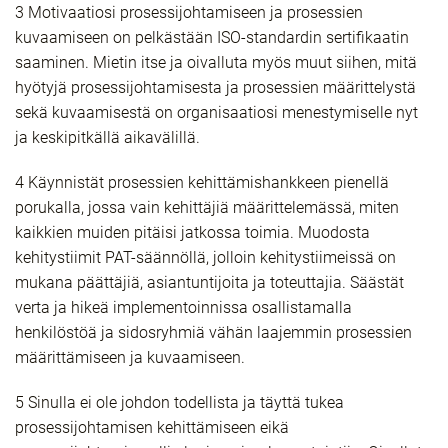
3 Motivaatiosi prosessijohtamiseen ja prosessien
kuvaamiseen on pelkästään ISO-standardin sertifikaatin
saaminen. Mietin itse ja oivalluta myös muut siihen, mitä
hyötyjä prosessijohtamisesta ja prosessien määrittelystä
sekä kuvaamisestä on organisaatiosi menestymiselle nyt
ja keskipitkällä aikavälillä.
4 Käynnistät prosessien kehittämishankkeen pienellä
porukalla, jossa vain kehittäjiä määrittelemässä, miten
kaikkien muiden pitäisi jatkossa toimia. Muodosta
kehitystiimit PAT-säännöllä, jolloin kehitystiimeissä on
mukana päättäjiä, asiantuntijoita ja toteuttajia. Säästät
verta ja hikeä implementoinnissa osallistamalla
henkilöstöä ja sidosryhmiä vähän laajemmin prosessien
määrittämiseen ja kuvaamiseen.
5 Sinulla ei ole johdon todellista ja täyttä tukea
prosessijohtamisen kehittämiseen eikä