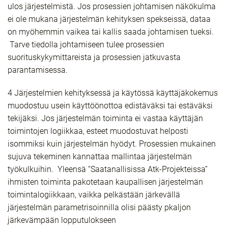
ulos järjestelmistä. Jos prosessien johtamisen näkökulma
ei ole mukana järjestelmän kehityksen spekseissä, dataa
on myöhemmin vaikea tai kallis saada johtamisen tueksi.
Tarve tiedolla johtamiseen tulee prosessien
suorituskykymittareista ja prosessien jatkuvasta
parantamisessa.
4 Järjestelmien kehityksessä ja käytössä käyttäjäkokemus
muodostuu usein käyttöönottoa edistäväksi tai estäväksi
tekijäksi. Jos järjestelmän toiminta ei vastaa käyttäjän
toimintojen logiikkaa, esteet muodostuvat helposti
isommiksi kuin järjestelmän hyödyt. Prosessien mukainen
sujuva tekeminen kannattaa mallintaa järjestelmän
työkulkuihin. Yleensä “Saatanallisissa Atk-Projekteissa”
ihmisten toiminta pakotetaan kaupallisen järjestelmän
toimintalogiikkaan, vaikka pelkästään järkevällä
järjestelmän parametrisoinnilla olisi päästy pkaljon
järkevämpään lopputulokseen