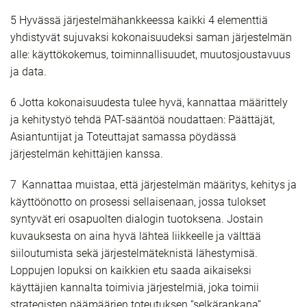
5 Hyvässä järjestelmähankkeessa kaikki 4 elementtiä
yhdistyvät sujuvaksi kokonaisuudeksi saman järjestelmän
alle: käyttökokemus, toiminnallisuudet, muutosjoustavuus
ja data.
6 Jotta kokonaisuudesta tulee hyvä, kannattaa määrittely
ja kehitystyö tehdä PAT-sääntöä noudattaen: Päättäjät,
Asiantuntijat ja Toteuttajat samassa pöydässä
järjestelmän kehittäjien kanssa.
7 Kannattaa muistaa, että järjestelmän määritys, kehitys ja
käyttöönotto on prosessi sellaisenaan, jossa tulokset
syntyvät eri osapuolten dialogin tuotoksena. Jostain
kuvauksesta on aina hyvä lähteä liikkeelle ja välttää
siiloutumista sekä järjestelmäteknistä lähestymisä.
Loppujen lopuksi on kaikkien etu saada aikaiseksi
käyttäjien kannalta toimivia järjestelmiä, joka toimii
strategisten päämäärien toteutuksen “selkärankana”.