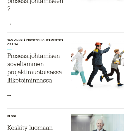
prosessijohtamiseen
?
365 VINKKIÄ PROSESSIJOHTAMISESTA,
OSA 34
Prosessijohtamisen
soveltaminen
projektimuotoisessa
liiketoiminnassa
BLOGI
Keskity luomaan