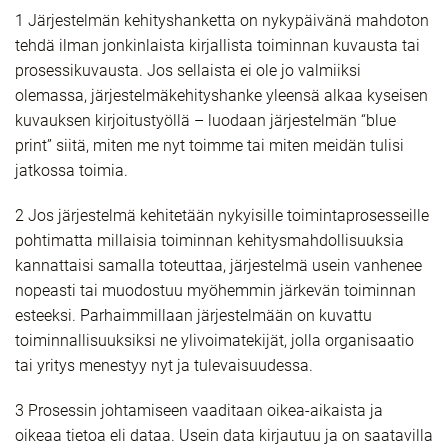
1 Järjestelmän kehityshanketta on nykypäivänä mahdoton
tehdä ilman jonkinlaista kirjallista toiminnan kuvausta tai
prosessikuvausta. Jos sellaista ei ole jo valmiiksi
olemassa, järjestelmäkehityshanke yleensä alkaa kyseisen
kuvauksen kirjoitustyöllä – luodaan järjestelmän “blue
print” siitä, miten me nyt toimme tai miten meidän tulisi
jatkossa toimia.
2 Jos järjestelmä kehitetään nykyisille toimintaprosesseille
pohtimatta millaisia toiminnan kehitysmahdollisuuksia
kannattaisi samalla toteuttaa, järjestelmä usein vanhenee
nopeasti tai muodostuu myöhemmin järkevän toiminnan
esteeksi. Parhaimmillaan järjestelmään on kuvattu
toiminnallisuuksiksi ne ylivoimatekijät, jolla organisaatio
tai yritys menestyy nyt ja tulevaisuudessa.
3 Prosessin johtamiseen vaaditaan oikea-aikaista ja
oikeaa tietoa eli dataa. Usein data kirjautuu ja on saatavilla