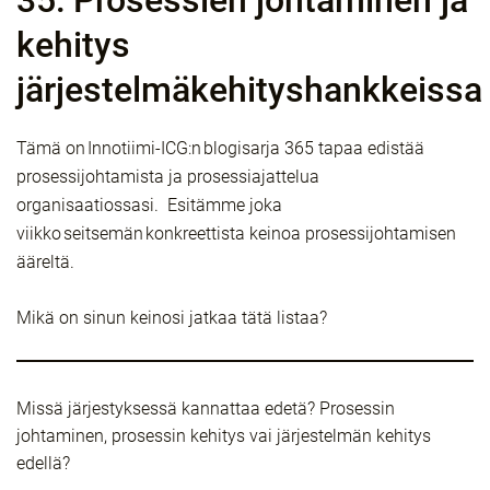
35: Prosessien johtaminen ja
kehitys
järjestelmäkehityshankkeissa
Tämä on Innotiimi-ICG:n blogisarja 365 tapaa edistää
prosessijohtamista ja prosessiajattelua
organisaatiossasi. Esitämme joka
viikko seitsemän konkreettista keinoa prosessijohtamisen
ääreltä.
Mikä on sinun keinosi jatkaa tätä listaa?
Missä järjestyksessä kannattaa edetä? Prosessin
johtaminen, prosessin kehitys vai järjestelmän kehitys
edellä?