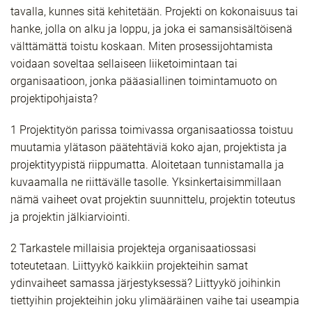
tavalla, kunnes sitä kehitetään. Projekti on kokonaisuus tai
hanke, jolla on alku ja loppu, ja joka ei samansisältöisenä
välttämättä toistu koskaan. Miten prosessijohtamista
voidaan soveltaa sellaiseen liiketoimintaan tai
organisaatioon, jonka pääasiallinen toimintamuoto on
projektipohjaista?
1 Projektityön parissa toimivassa organisaatiossa toistuu
muutamia ylätason päätehtäviä koko ajan, projektista ja
projektityypistä riippumatta. Aloitetaan tunnistamalla ja
kuvaamalla ne riittävälle tasolle. Yksinkertaisimmillaan
nämä vaiheet ovat projektin suunnittelu, projektin toteutus
ja projektin jälkiarviointi.
2 Tarkastele millaisia projekteja organisaatiossasi
toteutetaan. Liittyykö kaikkiin projekteihin samat
ydinvaiheet samassa järjestyksessä? Liittyykö joihinkin
tiettyihin projekteihin joku ylimääräinen vaihe tai useampia