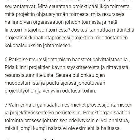
seurantatavat. Mitä seurataan projektipäällikön toimesta,
mitä projektin ohjausryhmän toimesta, mitä resursseja
hallinnoivan organisaation johdon toimesta ja mitä
liiketoimintajohdon toimesta? Joskus kannattaa määritellä
projektisalkkuhallintaprosessi projektien muodostamien
kokonaisuuksien johtamiseen.
6 Ratkaise resurssijohtamisen haasteet päivittäistasolla.
Pidä kiinni projektien käynnistyskriteereistä ja riittävästä
resurssisuunnittelusta. Seuraa pullonkaulojen
muodostumista ja puutu ajoissa jonoutuvaan
projektityöhön ja venyviin odotusaikoihin.
7 Valmenna organisaation esimiehet prosessijohtamiseen
ja projektityöskentelyn perusteisiin. Projektiorganisaation
toiminta prosessijohtamisen edellytyksin ei voi onnistua,
mikäli jompi kumpi näistä ei ole esimiehillä hallussa.