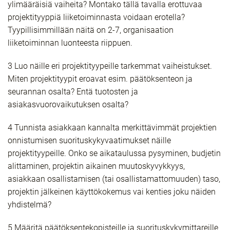
ylimääräisiä vaiheita? Montako tällä tavalla erottuvaa
projektityyppiä liiketoiminnasta voidaan erotella?
Tyypillisimmillään näitä on 2-7, organisaation
liiketoiminnan luonteesta riippuen.
3 Luo näille eri projektityypeille tarkemmat vaiheistukset.
Miten projektityypit eroavat esim. päätöksenteon ja
seurannan osalta? Entä tuotosten ja
asiakasvuorovaikutuksen osalta?
4 Tunnista asiakkaan kannalta merkittävimmät projektien
onnistumisen suorituskykyvaatimukset näille
projektityypeille. Onko se aikataulussa pysyminen, budjetin
alittaminen, projektin aikainen muutoskyvykkyys,
asiakkaan osallistamisen (tai osallistamattomuuden) taso,
projektin jälkeinen käyttökokemus vai kenties joku näiden
yhdistelmä?
5 Määritä päätöksentekopisteille ja suorituskykymittareille