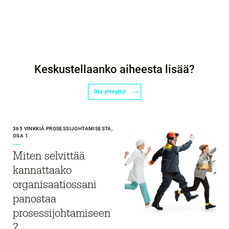
Keskustellaanko aiheesta lisää?
Ota yhteyttä!
365 VINKKIÄ PROSESSIJOHTAMISESTA,
OSA 1
Miten selvittää
kannattaako
organisaatiossani
panostaa
prosessijohtamiseen
?