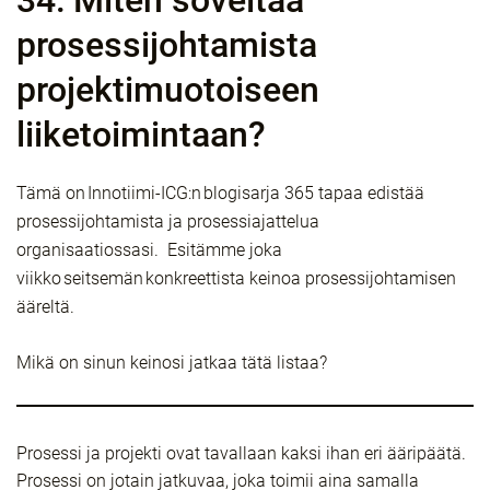
34: Miten soveltaa
prosessijohtamista
projektimuotoiseen
liiketoimintaan?
Tämä on Innotiimi-ICG:n blogisarja 365 tapaa edistää
prosessijohtamista ja prosessiajattelua
organisaatiossasi. Esitämme joka
viikko seitsemän konkreettista keinoa prosessijohtamisen
ääreltä.
Mikä on sinun keinosi jatkaa tätä listaa?
Prosessi ja projekti ovat tavallaan kaksi ihan eri ääripäätä.
Prosessi on jotain jatkuvaa, joka toimii aina samalla