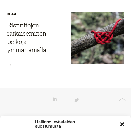
BLOGI
Ristiriitojen
ratkaiseminen
pelkoja
ymmärtämällä
Toimistomme Euroopassa
Hallinnoi evästeiden
suostumusta