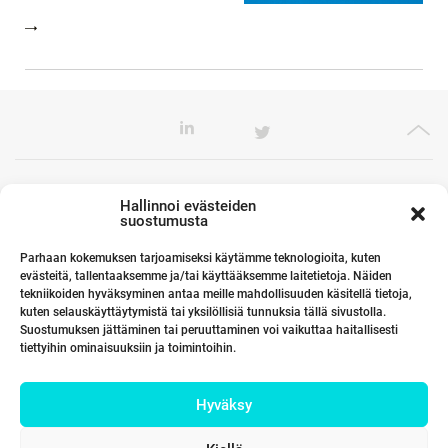
Toimistomme Euroopassa
Hallinnoi evästeiden
suostumusta
Parhaan kokemuksen tarjoamiseksi käytämme teknologioita, kuten
evästeitä, tallentaaksemme ja/tai käyttääksemme laitetietoja. Näiden
Kumppanimme maailmalla
tekniikoiden hyväksyminen antaa meille mahdollisuuden käsitellä tietoja,
kuten selauskäyttäytymistä tai yksilöllisiä tunnuksia tällä sivustolla.
Suostumuksen jättäminen tai peruuttaminen voi vaikuttaa haitallisesti
tiettyihin ominaisuuksiin ja toimintoihin.
Linkit
Hyväksy
Yhteystiedot