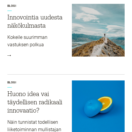
BLOGI
Innovointia uudesta
näkökulmasta
Kokeile suurimman
vastuksen polkua
BLOGI
Huono idea vai
täydellisen radikaali
innovaatio?
Näin tunnistat todellisen
liiketoiminnan mullistajan