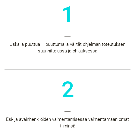
1
Uskalla puuttua – puuttumalla välität ohjelman toteutuksen
suunnittelussa ja ohjauksessa​
2
Esi- ja avainhenkilöiden valmentamisessa valmentamaan omat
tiiminsä​