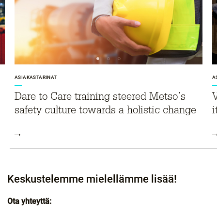
ASIAKASTARINAT
A
Dare to Care training steered Metso’s
V
safety culture towards a holistic change
i
Keskustelemme mielellämme lisää!
Ota yhteyttä: