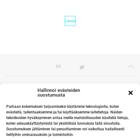
Toimistomme Euroopassa
Hallinnoi evästeiden
suostumusta
Parhaan kokemuksen tarjoamiseksi käytämme teknologioita, kuten
evästeitä, tallentaaksemme ja/tai käyttääksemme laitetietoja. Näiden
Kumppanimme maailmalla
tekniikoiden hyväksyminen antaa meille mahdollisuuden käsitellä tietoja,
kuten selauskäyttäytymistä tai yksilöllisiä tunnuksia tällä sivustolla.
Suostumuksen jättäminen tai peruuttaminen voi vaikuttaa haitallisesti
tiettyihin ominaisuuksiin ja toimintoihin.
Linkit