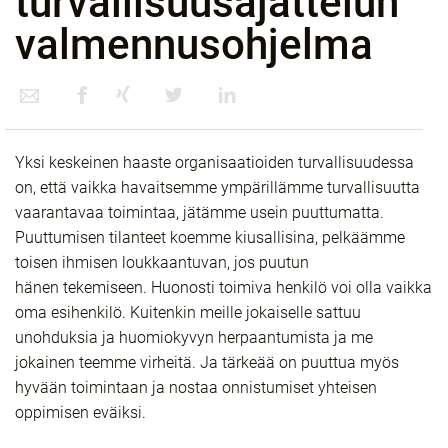
turvallisuusajattelun
valmennusohjelma​ ​ ​
Yksi keskeinen haaste organisaatioiden turvallisuudessa
on, että vaikka havaitsemme
ympärillämme turvallisuutta
vaarantavaa toimintaa, jätämme usein puuttumatta.
Puuttumisen
tilanteet koemme kiusallisina, pelkäämme
toisen ihmisen loukkaantuvan, jos puutun
hänen
tekemiseen. Huonosti toimiva henkilö voi olla vaikka
oma esihenkilö. Kuitenkin meille jokaiselle sattuu
unohduksia ja huomiokyvyn herpaantumista ja me
jokainen teemme virheitä. Ja tärkeää on puuttua
myös
hyvään toimintaan ja nostaa onnistumiset yhteisen
oppimisen eväiksi.