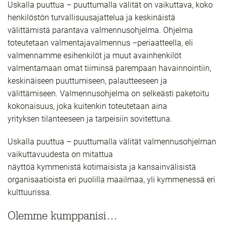
Uskalla puuttua – puuttumalla välität on vaikuttava, koko
henkilöstön turvallisuusajattelua ja
keskinäistä
välittämistä parantava valmennusohjelma. Ohjelma
toteutetaan valmentajavalmennus –
periaatteella, eli
valmennamme esihenkilöt ja muut avainhenkilöt
valmentamaan omat tiiminsä
parempaan havainnointiin,
keskinäiseen puuttumiseen, palautteeseen ja
välittämiseen.
Valmennusohjelma on selkeästi paketoitu
kokonaisuus, joka kuitenkin toteutetaan aina
yrityksen
tilanteeseen ja tarpeisiin sovitettuna.
Uskalla puuttua – puuttumalla välität valmennusohjelman
vaikuttavuudesta on mitattua
näyttöä
kymmenistä kotimaisista ja kansainvälisistä
organisaatioista eri puolilla maailmaa, yli kymmenessä
eri
kulttuurissa.
Olemme kumppanisi…