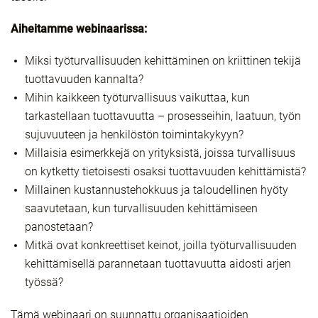
Aiheitamme webinaarissa:
Miksi työturvallisuuden kehittäminen on kriittinen tekijä
tuottavuuden kannalta?
Mihin kaikkeen työturvallisuus vaikuttaa, kun
tarkastellaan tuottavuutta – prosesseihin, laatuun, työn
sujuvuuteen ja henkilöstön toimintakykyyn?
Millaisia esimerkkejä on yrityksistä, joissa turvallisuus
on kytketty tietoisesti osaksi tuottavuuden kehittämistä?
Millainen kustannustehokkuus ja taloudellinen hyöty
saavutetaan, kun turvallisuuden kehittämiseen
panostetaan?
Mitkä ovat konkreettiset keinot, joilla työturvallisuuden
kehittämisellä parannetaan tuottavuutta aidosti arjen
työssä?
Tämä webinaari on suunnattu organisaatioiden