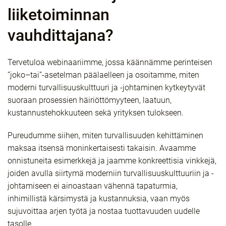
liiketoiminnan
vauhdittajana?
Tervetuloa webinaariimme, jossa käännämme perinteisen
”joko–tai”-asetelman päälaelleen ja osoitamme, miten
moderni turvallisuuskulttuuri ja -johtaminen kytkeytyvät
suoraan prosessien häiriöttömyyteen, laatuun,
kustannustehokkuuteen sekä yrityksen tulokseen.
Pureudumme siihen, miten turvallisuuden kehittäminen
maksaa itsensä moninkertaisesti takaisin. Avaamme
onnistuneita esimerkkejä ja jaamme konkreettisia vinkkejä,
joiden avulla siirtymä moderniin turvallisuuskulttuuriin ja -
johtamiseen ei ainoastaan vähennä tapaturmia,
inhimillistä kärsimystä ja kustannuksia, vaan myös
sujuvoittaa arjen työtä ja nostaa tuottavuuden uudelle
tasolle.