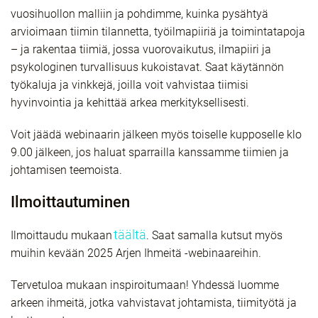
vuosihuollon malliin ja pohdimme, kuinka pysähtyä
arvioimaan tiimin tilannetta, työilmapiiriä ja toimintatapoja
– ja rakentaa tiimiä, jossa vuorovaikutus, ilmapiiri ja
psykologinen turvallisuus kukoistavat. Saat käytännön
työkaluja ja vinkkejä, joilla voit vahvistaa tiimisi
hyvinvointia ja kehittää arkea merkityksellisesti.
Voit jäädä webinaarin jälkeen myös toiselle kupposelle klo
9.00 jälkeen, jos haluat sparrailla kanssamme tiimien ja
johtamisen teemoista.
Ilmoittautuminen
täältä
Ilmoittaudu mukaan
. Saat samalla kutsut myös
muihin kevään 2025 Arjen Ihmeitä -webinaareihin.
Tervetuloa mukaan inspiroitumaan! Yhdessä luomme
arkeen ihmeitä, jotka vahvistavat johtamista, tiimityötä ja