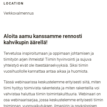
LOCATION
Verkkovalmennus
Aloita aamu kanssamme rennosti
kahvikupin äärellä!
Tervetuloa inspiroitumaan ja oppimaan johtamisen ja
tiimityön arjen ihmeistä! Tiimin hyvinvointi ja sujuva
yhteistyö eivät ole itsestäänselvyyksiä. Siksi tiimin
vuosihuollolle kannattaa antaa aikaa ja huomiota.
Tässä webinaarissa keskustelemme erityisesti siitä, miten
tiimi hyötyy toimivista rakenteista ja miten rakenteilla voi
vahvistaa haluttua tiimin toimintakulttuuria. Webinaari on
osa webinaarisarjaa, jossa keskustelemme erityisesti tiimin
toiminnan, vuorovaikutuksen, ilmapiirin ja psykologisen