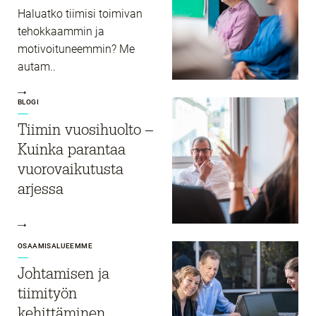
Haluatko tiimisi toimivan
tehokkaammin ja
motivoituneemmin? Me
autam..
BLOGI
Tiimin vuosihuolto –
Kuinka parantaa
vuorovaikutusta
arjessa
OSAAMISALUEEMME
Johtamisen ja
tiimityön
kehittäminen