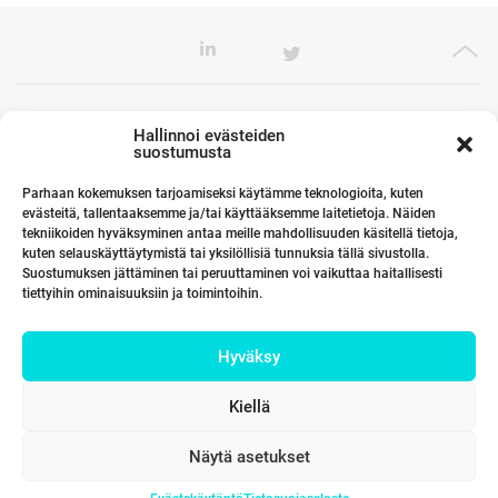
Toimistomme Euroopassa
Hallinnoi evästeiden
suostumusta
Parhaan kokemuksen tarjoamiseksi käytämme teknologioita, kuten
evästeitä, tallentaaksemme ja/tai käyttääksemme laitetietoja. Näiden
Kumppanimme maailmalla
tekniikoiden hyväksyminen antaa meille mahdollisuuden käsitellä tietoja,
kuten selauskäyttäytymistä tai yksilöllisiä tunnuksia tällä sivustolla.
Suostumuksen jättäminen tai peruuttaminen voi vaikuttaa haitallisesti
tiettyihin ominaisuuksiin ja toimintoihin.
Linkit
Hyväksy
Yhteystiedot
Kiellä
Näytä asetukset