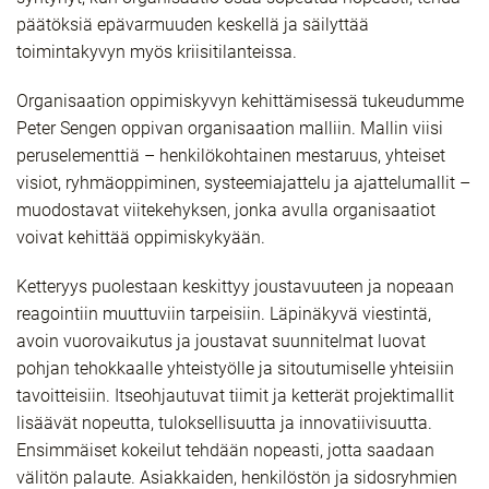
päätöksiä epävarmuuden keskellä ja säilyttää
toimintakyvyn myös kriisitilanteissa.
Organisaation oppimiskyvyn kehittämisessä tukeudumme
Peter Sengen oppivan organisaation malliin. Mallin viisi
peruselementtiä – henkilökohtainen mestaruus, yhteiset
visiot, ryhmäoppiminen, systeemiajattelu ja ajattelumallit –
muodostavat viitekehyksen, jonka avulla organisaatiot
voivat kehittää oppimiskykyään.
Ketteryys puolestaan keskittyy joustavuuteen ja nopeaan
reagointiin muuttuviin tarpeisiin. Läpinäkyvä viestintä,
avoin vuorovaikutus ja joustavat suunnitelmat luovat
pohjan tehokkaalle yhteistyölle ja sitoutumiselle yhteisiin
tavoitteisiin. Itseohjautuvat tiimit ja ketterät projektimallit
lisäävät nopeutta, tuloksellisuutta ja innovatiivisuutta.
Ensimmäiset kokeilut tehdään nopeasti, jotta saadaan
välitön palaute. Asiakkaiden, henkilöstön ja sidosryhmien