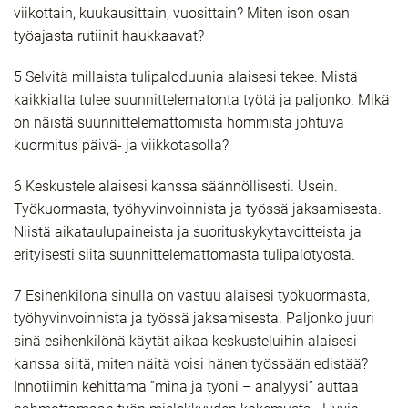
viikottain, kuukausittain, vuosittain? Miten ison osan
työajasta rutiinit haukkaavat?
5 Selvitä millaista tulipaloduunia alaisesi tekee. Mistä
kaikkialta tulee suunnittelematonta työtä ja paljonko. Mikä
on näistä suunnittelemattomista hommista johtuva
kuormitus päivä- ja viikkotasolla?
6 Keskustele alaisesi kanssa säännöllisesti. Usein.
Työkuormasta, työhyvinvoinnista ja työssä jaksamisesta.
Niistä aikataulupaineista ja suorituskykytavoitteista ja
erityisesti siitä suunnittelemattomasta tulipalotyöstä.
7 Esihenkilönä sinulla on vastuu alaisesi työkuormasta,
työhyvinvoinnista ja työssä jaksamisesta. Paljonko juuri
sinä esihenkilönä käytät aikaa keskusteluihin alaisesi
kanssa siitä, miten näitä voisi hänen työssään edistää?
Innotiimin kehittämä ”minä ja työni – analyysi” auttaa