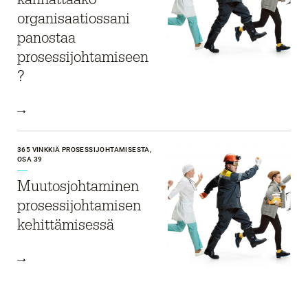
organisaatiossani
panostaa
prosessijohtamiseen
?
365 VINKKIÄ PROSESSIJOHTAMISESTA,
OSA 39
Muutosjohtaminen
prosessijohtamisen
kehittämisessä