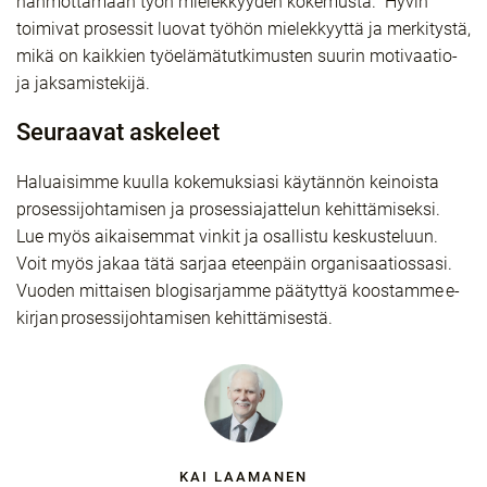
hahmottamaan työn mielekkyyden kokemusta. Hyvin
toimivat prosessit luovat työhön mielekkyyttä ja merkitystä,
mikä on kaikkien työelämätutkimusten suurin motivaatio-
ja jaksamistekijä.
Seuraavat askeleet
Haluaisimme kuulla kokemuksiasi käytännön keinoista
prosessijohtamisen ja prosessiajattelun kehittämiseksi.
Lue myös aikaisemmat vinkit ja osallistu keskusteluun.
Voit myös jakaa tätä sarjaa eteenpäin organisaatiossasi.
Vuoden mittaisen blogisarjamme päätyttyä koostamme e-
kirjan prosessijohtamisen kehittämisestä.
KAI LAAMANEN