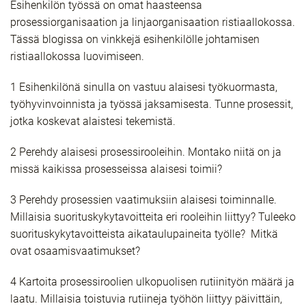
Esihenkilön työssä on omat haasteensa
prosessiorganisaation ja linjaorganisaation ristiaallokossa.
Tässä blogissa on vinkkejä esihenkilölle johtamisen
ristiaallokossa luovimiseen.
1 Esihenkilönä sinulla on vastuu alaisesi työkuormasta,
työhyvinvoinnista ja työssä jaksamisesta. Tunne prosessit,
jotka koskevat alaistesi tekemistä.
2 Perehdy alaisesi prosessirooleihin. Montako niitä on ja
missä kaikissa prosesseissa alaisesi toimii?
3 Perehdy prosessien vaatimuksiin alaisesi toiminnalle.
Millaisia suorituskykytavoitteita eri rooleihin liittyy? Tuleeko
suorituskykytavoitteista aikataulupaineita työlle? Mitkä
ovat osaamisvaatimukset?
4 Kartoita prosessiroolien ulkopuolisen rutiinityön määrä ja
laatu. Millaisia toistuvia rutiineja työhön liittyy päivittäin,