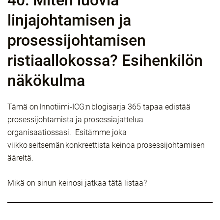
40: Miten luovia
linjajohtamisen ja
prosessijohtamisen
ristiaallokossa? Esihenkilön
näkökulma
Tämä on Innotiimi-ICG:n blogisarja 365 tapaa edistää
prosessijohtamista ja prosessiajattelua
organisaatiossasi. Esitämme joka
viikko seitsemän konkreettista keinoa prosessijohtamisen
ääreltä.
Mikä on sinun keinosi jatkaa tätä listaa?