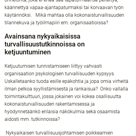
käännettyä vapaa-ajantapaturmaksi tai korvaavan työn
käytännöksi. Mikä mahtaa olla kokonaisturvallisuuden
tilannekuva ja työilmapiiri em. organisaatioissa?
Avainsana nykyaikaisissa
turvallisuustutkinnoissa on
ketjuuntuminen
Ketjuutumisen tunnistamiseen liittyy vahvasti
organisaation psykologisen turvallisuuden kypsyys.
Uskalletaanko tuoda esille epäkohtia ja jopa omia virheitä
ilman pelkoa syyllistämisestä ja rankaisua? Onko vallalla
toimintakulttuuri, jossa jokainen voi kokea osallisuutta
kokonaisturvallisuuden rakentamisessa ja
hyödynnetäänkö erilaisia näkökulmia sekä osaamista
aidosti mm. tutkinnoissa?
Nykyaikaisen turvallisuusjohtamisen poikkeamien