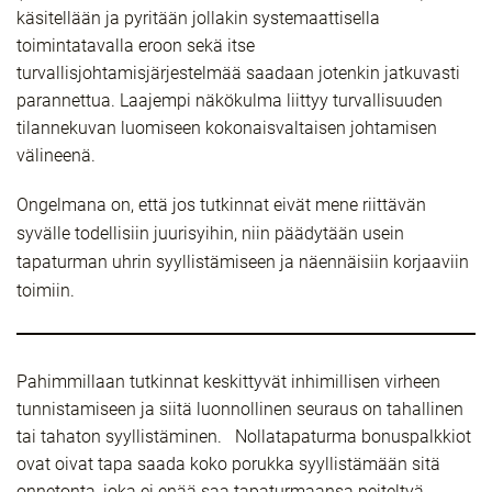
käsitellään ja
pyritään jollakin systemaattisella
toimintatavalla eroon
sekä
itse
turvallisjohtamisjärjestelmä
ä
saadaan jotenkin jatkuvasti
parannettua.
Laajempi näkökulma liittyy turvallisuuden
tilannekuvan luomiseen kokonaisvaltaisen johtamisen
välineenä.
Ongelmana on, että jos tutkinnat eivät mene riittävän
syvälle todellisiin juurisyihin, niin päädytään usein
tapaturman uhrin syyllistämiseen ja näennäisiin korjaaviin
toimiin.
Pahimmillaan tutkinnat keskittyvät inhimillisen virheen
tunnistamiseen ja siitä luonnollinen seuraus on tahallinen
tai tahaton syyllistäminen. Nollatapaturma bonuspalkkiot
ovat oivat tapa saada koko porukka syyllistämään sitä
onnetonta, joka ei enää saa tapaturmaansa peiteltyä,