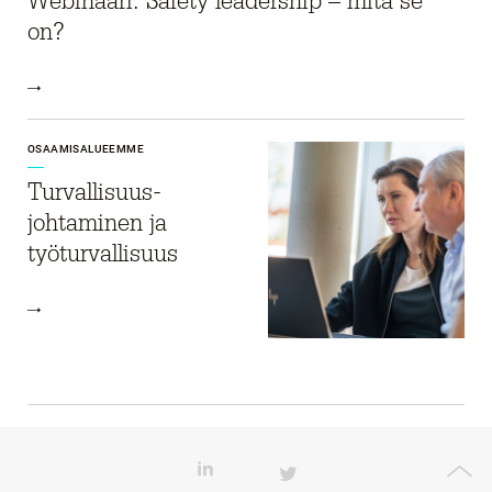
Webinaari: Safety leadership – mitä se
on?
OSAAMISALUEEMME
Turvallisuus­
johtaminen ja
työturvallisuus