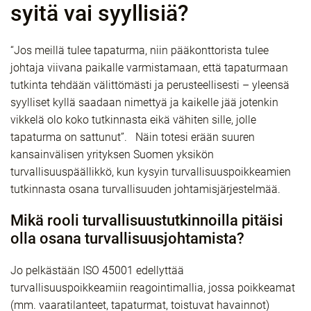
syitä vai syyllisiä?
“Jos meillä tulee tapaturma, niin pääkonttorista tulee
johtaja viivana paikalle varmistamaan, että tapaturmaan
tutkinta tehdään välittömästi ja perusteellisesti – yleensä
syylliset kyllä saadaan nimettyä ja kaikelle jää jotenkin
vikkelä olo koko tutkinnasta eikä vähiten sille, jolle
tapaturma on sattunut”.
Näin totesi erään suuren
kansainvälisen yrityksen Suomen yksikön
turvallisuuspäällikkö, kun kysyin turvallisuuspoikkeamien
tutkinnasta osana turvallisuuden johtamisjärjestelmää.
Mikä rooli turvallisuustutkinnoilla pitäisi
olla osana turvallisuusjohtamista?
Jo pelkästään ISO 45001 edellyttää
turvallisuuspoikkeamiin reagointimallia, jossa poikkea
mat
(mm. vaaratila
nteet
, tapaturm
at
, tois
tuvat havainnot
)