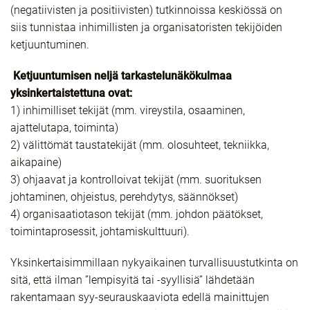
(negatiivisten ja positiivisten) tutkinnoissa keskiössä on
siis tunnistaa inhimillisten ja organisatoristen tekijöiden
ketjuuntuminen.
Ketjuuntumisen neljä tarkastelunäkökulmaa
yksinkertaistettuna ovat:
1) inhimilliset tekijät (mm. vireystila, osaaminen,
ajattelutapa, toiminta)
2) välittömät taustatekijät (mm. olosuhteet, tekniikka,
aikapaine)
3) ohjaavat ja kontrolloivat tekijät (mm. suorituksen
johtaminen, ohjeistus, perehdytys, säännökset)
4) organisaatiotason tekijät (mm. johdon päätökset,
toimintaprosessit, johtamiskulttuuri).
Yksinkertaisimmillaan nykyaikainen turvallisuustutkinta on
sitä, että ilman ”lempisyitä tai -syyllisiä” lähdetään
rakentamaan syy-seurauskaaviota edellä mainittujen