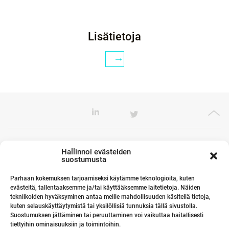
Lisätietoja
Toimistomme Euroopassa
Hallinnoi evästeiden
suostumusta
Parhaan kokemuksen tarjoamiseksi käytämme teknologioita, kuten
evästeitä, tallentaaksemme ja/tai käyttääksemme laitetietoja. Näiden
Kumppanimme maailmalla
tekniikoiden hyväksyminen antaa meille mahdollisuuden käsitellä tietoja,
kuten selauskäyttäytymistä tai yksilöllisiä tunnuksia tällä sivustolla.
Suostumuksen jättäminen tai peruuttaminen voi vaikuttaa haitallisesti
tiettyihin ominaisuuksiin ja toimintoihin.