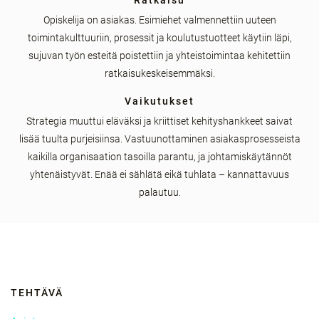
Ratkaisu
Opiskelija on asiakas. Esimiehet valmennettiin uuteen
toimintakulttuuriin, prosessit ja koulutustuotteet käytiin läpi,
sujuvan työn esteitä poistettiin ja yhteistoimintaa kehitettiin
ratkaisukeskeisemmäksi.
Vaikutukset
Strategia muuttui eläväksi ja kriittiset kehityshankkeet saivat
lisää tuulta purjeisiinsa. Vastuunottaminen asiakasprosesseista
kaikilla organisaation tasoilla parantu, ja johtamiskäytännöt
yhtenäistyvät. Enää ei sählätä eikä tuhlata – kannattavuus
palautuu.
TEHTÄVÄ