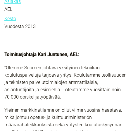
Asiakas
AEL
Kesto
Vuodesta 2013
Toimitusjohtaja Kari Juntunen, AEL:
”Olemme Suomen johtava yksityinen tekniikan
koulutuspalveluja tarjoava yritys. Koulutamme teollisuuden
ja teknisten palvelutoimialojen ammattilaisia,
asiantuntijoita ja esimiehiä. Toteutamme vuosittain noin
70 000 opiskelijatyöpäivää.
Yleinen markkinatilanne on ollut viime vuosina haastava,
mikä johtuu opetus- ja kulttuuriministeriön
määrärahaleikkauksista sekä yritysten koulutuskysynnän