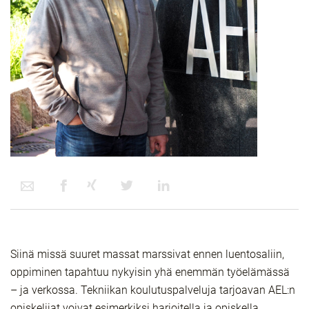
Siinä missä suuret massat marssivat ennen luentosaliin,
oppiminen tapahtuu nykyisin yhä enemmän työelämässä
– ja verkossa. Tekniikan koulutuspalveluja tarjoavan AEL:n
opiskelijat voivat esimerkiksi harjoitella ja opiskella