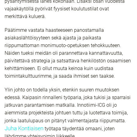
pysähtymisestä lähes kokonaan. Lisäksi osan vuodesta
vajaakäytöllä pyörivät fyysiset koulutustilat ovat
merkittävä kuluerä.
Päätimme vastata haasteeseen panostamalla
asiakaslähtöisyyteen sekä ajasta ja paikasta
riippumattoman monimuoto-opetuksen tehokkuuteen.
Näiden tueksi meidän oli parannettava kannattavuutta,
päivitettävä strategia ja satsattava henkilöstön osaamisen
kehittämiseen. Ei ollut muuta keinoa kuin uudistaa
toimintakulttuurimme, ja saada ihmiset sen taakse.
Ylin johto on todella yksin, etenkin suuren muutoksen
edessä. Kaipasin rinnalleni työparia, joka tukisi ja sparraisi
jatkuvan parantamisen matkalla. Innotiimi-ICG oli jo
aiemmista projekteista johtuen tuttu ja luotettava toimija,
jonka laatulupaus on pitänyt valmentajasta riippumatta.
Juha Kontiaisen
työtapa täydentää omaani, joten
lähdimme yhteisvoimin liikkeelle.