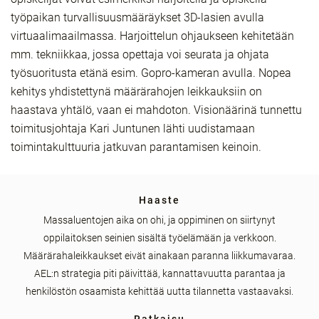
työpaikan turvallisuusmääräykset 3D-lasien avulla
virtuaalimaailmassa. Harjoittelun ohjaukseen kehitetään
mm. tekniikkaa, jossa opettaja voi seurata ja ohjata
työsuoritusta etänä esim. Gopro-kameran avulla. Nopea
kehitys yhdistettynä määrärahojen leikkauksiin on
haastava yhtälö, vaan ei mahdoton. Visionäärinä tunnettu
toimitusjohtaja Kari Juntunen lähti uudistamaan
toimintakulttuuria jatkuvan parantamisen keinoin.
Haaste
Massaluentojen aika on ohi, ja oppiminen on siirtynyt
oppilaitoksen seinien sisältä työelämään ja verkkoon.
Määrärahaleikkaukset eivät ainakaan paranna liikkumavaraa.
AEL:n strategia piti päivittää, kannattavuutta parantaa ja
henkilöstön osaamista kehittää uutta tilannetta vastaavaksi.