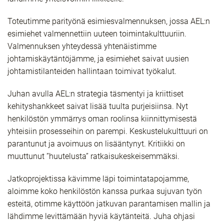
Toteutimme parityönä esimiesvalmennuksen, jossa AEL:n
esimiehet valmennettiin uuteen toimintakulttuuriin.
Valmennuksen yhteydessä yhtenäistimme
johtamiskäytäntöjämme, ja esimiehet saivat uusien
johtamistilanteiden hallintaan toimivat työkalut.
Juhan avulla AEL:n strategia täsmentyi ja kriittiset
kehityshankkeet saivat lisää tuulta purjeisiinsa. Nyt
henkilöstön ymmärrys oman roolinsa kiinnittymisestä
yhteisiin prosesseihin on parempi. Keskustelukulttuuri on
parantunut ja avoimuus on lisääntynyt. Kritiikki on
muuttunut ”huutelusta” ratkaisukeskeisemmäksi.
Jatkoprojektissa kävimme läpi toimintatapojamme,
aloimme koko henkilöstön kanssa purkaa sujuvan työn
esteitä, otimme käyttöön jatkuvan parantamisen mallin ja
lähdimme levittämään hyviä käytänteitä. Juha ohjasi