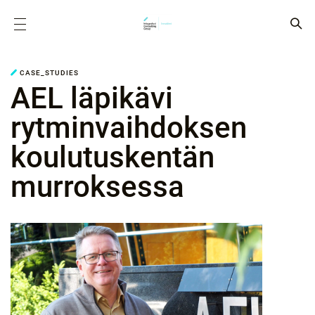
CASE_STUDIES
AEL läpikävi
rytminvaihdoksen
koulutuskentän
murroksessa