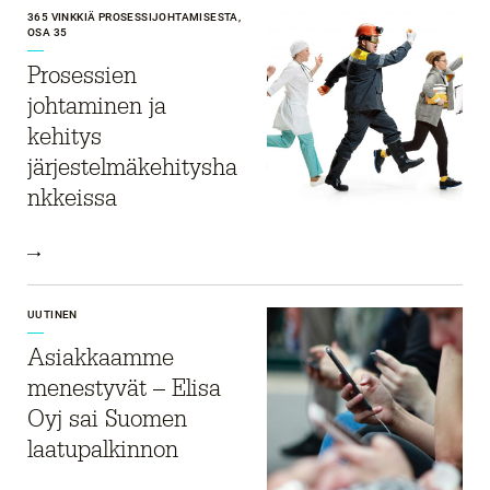
365 VINKKIÄ PROSESSIJOHTAMISESTA,
OSA 35
Prosessien
johtaminen ja
kehitys
järjestelmäkehitysha
nkkeissa
UUTINEN
Asiakkaamme
menestyvät – Elisa
Oyj sai Suomen
laatupalkinnon