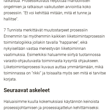
ratkaisua. Prosessikuvaus helpottaa mahdollisten
ongelmien ja ratkaisun vaikutusten arviointia koko
prosessiin. “Et voi kehittää mitään, mitä et tunne ja
hallitse”.
7 Tunnista merkittävät muutostarpeet prosessiin
Ennemmin tai myöhemmin kaikkien liiketoimintaprosessin
toimintalogiikka jollakin tavalla “happanee”, eikä
nykyisellään vastaa menestyvän liiketoiminnan
vaatimuksia. Esimerkiksi haluamme siirtyä tuotannossa
varasto-ohjautuvasta toiminnasta kysyntä ohjaukseen.
Liiketoimintaprosessi kuvaus auttaa ymmärtämään, mikä
toiminnassa on “rikki” ja toisaalta myös sen mitä ei tarvitse
korjata.
Seuraavat askeleet
Haluaisimme kuulla kokemuksiasi käytännön keinoista
prosessijohtamisen ja prosessiajattelun kehittämiseksi.