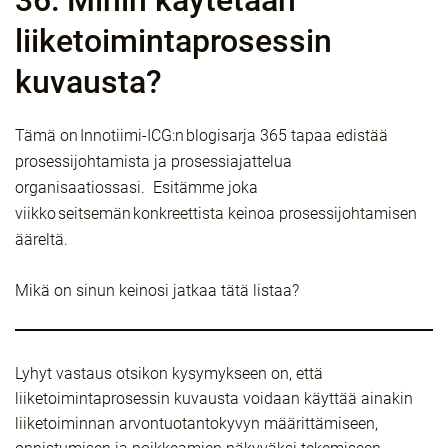
36: Mihin käytetään
liiketoimintaprosessin
kuvausta?
Tämä on Innotiimi-ICG:n blogisarja 365 tapaa edistää
prosessijohtamista ja prosessiajattelua
organisaatiossasi. Esitämme joka
viikko seitsemän konkreettista keinoa prosessijohtamisen
ääreltä.
Mikä on sinun keinosi jatkaa tätä listaa?
Lyhyt vastaus otsikon kysymykseen on, että
liiketoimintaprosessin kuvausta voidaan käyttää ainakin
liiketoiminnan arvontuotantokyvyn määrittämiseen,