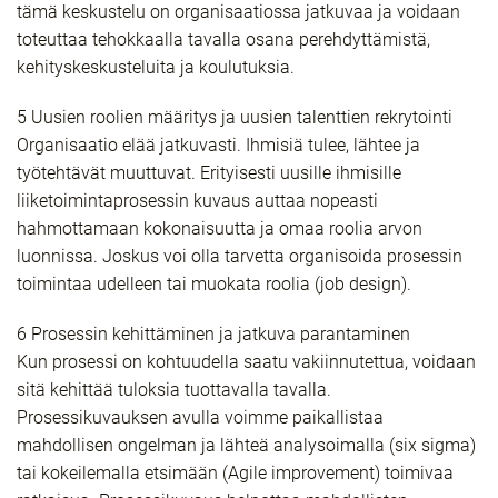
tämä keskustelu on organisaatiossa jatkuvaa ja voidaan
toteuttaa tehokkaalla tavalla osana perehdyttämistä,
kehityskeskusteluita ja koulutuksia.
5 Uusien roolien määritys ja uusien talenttien rekrytointi
Organisaatio elää jatkuvasti. Ihmisiä tulee, lähtee ja
työtehtävät muuttuvat. Erityisesti uusille ihmisille
liiketoimintaprosessin kuvaus auttaa nopeasti
hahmottamaan kokonaisuutta ja omaa roolia arvon
luonnissa. Joskus voi olla tarvetta organisoida prosessin
toimintaa udelleen tai muokata roolia (job design).
6 Prosessin kehittäminen ja jatkuva parantaminen
Kun prosessi on kohtuudella saatu vakiinnutettua, voidaan
sitä kehittää tuloksia tuottavalla tavalla.
Prosessikuvauksen avulla voimme paikallistaa
mahdollisen ongelman ja lähteä analysoimalla (six sigma)
tai kokeilemalla etsimään (Agile improvement) toimivaa