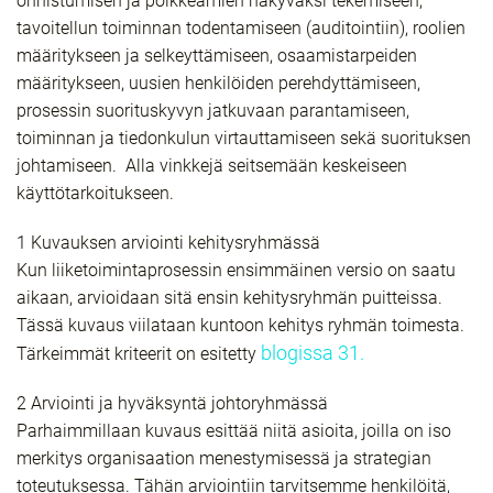
onnistumisen ja poikkeamien näkyväksi tekemiseen,
tavoitellun toiminnan todentamiseen (auditointiin), roolien
määritykseen ja selkeyttämiseen, osaamistarpeiden
määritykseen, uusien henkilöiden perehdyttämiseen,
prosessin suorituskyvyn jatkuvaan parantamiseen,
toiminnan ja tiedonkulun virtauttamiseen sekä suorituksen
johtamiseen. Alla vinkkejä seitsemään keskeiseen
käyttötarkoitukseen.
1 Kuvauksen arviointi kehitysryhmässä
Kun liiketoimintaprosessin ensimmäinen versio on saatu
aikaan, arvioidaan sitä ensin kehitysryhmän puitteissa.
Tässä kuvaus viilataan kuntoon kehitys ryhmän toimesta.
blogissa 31
.
Tärkeimmät kriteerit on esitetty
2 Arviointi ja hyväksyntä johtoryhmässä
Parhaimmillaan kuvaus esittää niitä asioita, joilla on iso
merkitys organisaation menestymisessä ja strategian
toteutuksessa. Tähän arviointiin tarvitsemme henkilöitä,