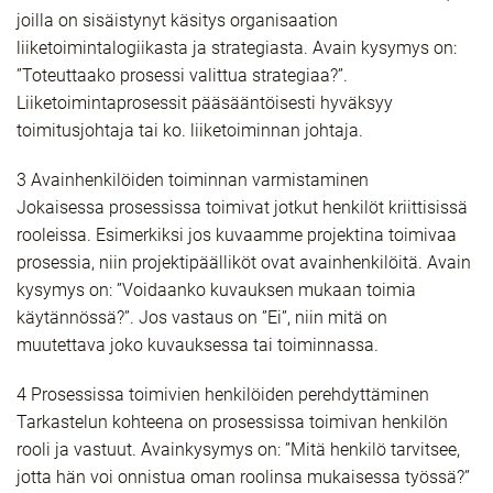
joilla on sisäistynyt käsitys organisaation
liiketoimintalogiikasta ja strategiasta. Avain kysymys on:
”Toteuttaako prosessi valittua strategiaa?”.
Liiketoimintaprosessit pääsääntöisesti hyväksyy
toimitusjohtaja tai ko. liiketoiminnan johtaja.
3 Avainhenkilöiden toiminnan varmistaminen
Jokaisessa prosessissa toimivat jotkut henkilöt kriittisissä
rooleissa. Esimerkiksi jos kuvaamme projektina toimivaa
prosessia, niin projektipäälliköt ovat avainhenkilöitä. Avain
kysymys on: ”Voidaanko kuvauksen mukaan toimia
käytännössä?”. Jos vastaus on ”Ei”, niin mitä on
muutettava joko kuvauksessa tai toiminnassa.
4 Prosessissa toimivien henkilöiden perehdyttäminen
Tarkastelun kohteena on prosessissa toimivan henkilön
rooli ja vastuut. Avainkysymys on: ”Mitä henkilö tarvitsee,
jotta hän voi onnistua oman roolinsa mukaisessa työssä?”