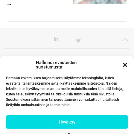
Toimistomme Euroopassa
Hallinnoi evästeiden
suostumusta
Parhaan kokemuksen tarjoamiseksi käytämme teknologioita, kuten
evästeitä, tallentaaksemme ja/tai käyttääksemme laitetietoja. Näiden
Kumppanimme maailmalla
tekniikoiden hyväksyminen antaa meille mahdollisuuden käsitellä tietoja,
kuten selauskäyttäytymistä tai yksilöllisiä tunnuksia tällä sivustolla.
Suostumuksen jättäminen tai peruuttaminen voi vaikuttaa haitallisesti
tiettyihin ominaisuuksiin ja toimintoihin.
Linkit
Hyväksy