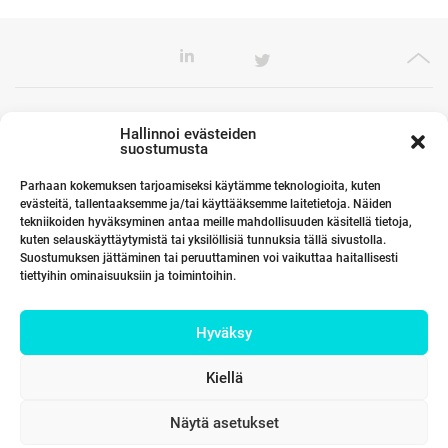
Toimistomme Euroopassa
Hallinnoi evästeiden
suostumusta
Parhaan kokemuksen tarjoamiseksi käytämme teknologioita, kuten
evästeitä, tallentaaksemme ja/tai käyttääksemme laitetietoja. Näiden
Kumppanimme maailmalla
tekniikoiden hyväksyminen antaa meille mahdollisuuden käsitellä tietoja,
kuten selauskäyttäytymistä tai yksilöllisiä tunnuksia tällä sivustolla.
Suostumuksen jättäminen tai peruuttaminen voi vaikuttaa haitallisesti
tiettyihin ominaisuuksiin ja toimintoihin.
Linkit
Hyväksy
Yhteystiedot
Kiellä
Näytä asetukset