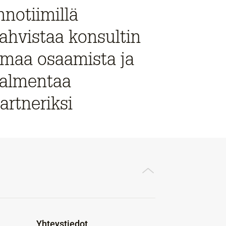
nnotiimillä
ahvistaa konsultin
maa osaamista ja
almentaa
artneriksi
Yhteystiedot