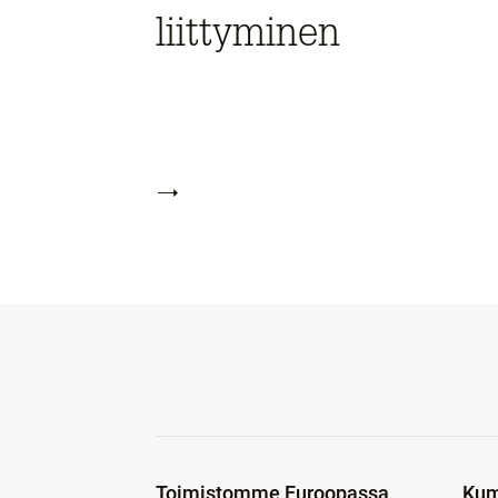
liittyminen
Toimistomme Euroopassa
Kum