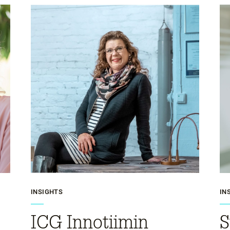
INSIGHTS
IN
ICG Innotiimin
S