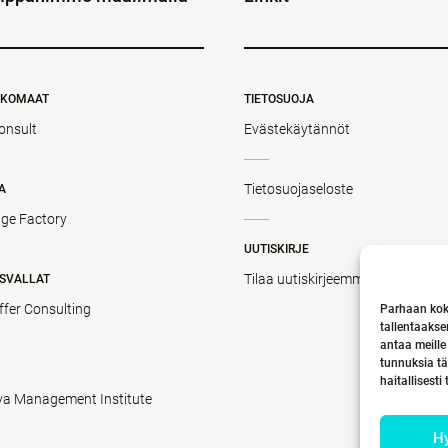
NKOMAAT
TIETOSUOJA
onsult
Evästekäytännöt
Tietosuojaseloste
A
ge Factory
UUTISKIRJE
Tilaa uutiskirjeemme
SVALLAT
ffer Consulting
Parhaan kok
tallentaakse
antaa meille
tunnuksia tä
haitallisesti
va Management Institute
H