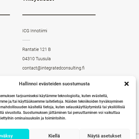
ICG Innotiimi
Rantatie 121 B
04310 Tuusula
contact@integratedconsulting.fi
Hallinnoi evästeiden suostumusta
LINKEDIN
Seuraa meitä LinkedInissä
emuksen tarjoamiseksi käytämme teknologioita, kuten evästeitä,
mme ja/tai käyttääksemme laitetietoja. Näiden tekniikoiden hyväksyminen
 mahdollisuuden käsitellä tietoja, kuten selauskäyttäytymistä tai yksilöllisiä
llä sivustolla. Suostumuksen jättäminen tai peruuttaminen voi vaikuttaa
 tiettyihin ominaisuuksiin ja toimintoihin.
yväksy
Kiellä
Näytä asetukset