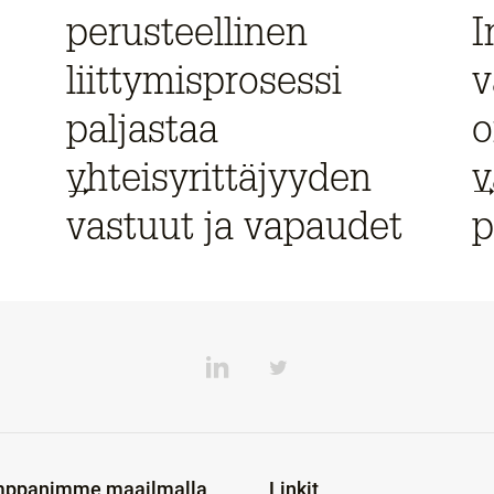
perusteellinen
I
liittymisprosessi
v
paljastaa
o
yhteisyrittäjyyden
v
vastuut ja vapaudet
p
ppanimme maailmalla
Linkit