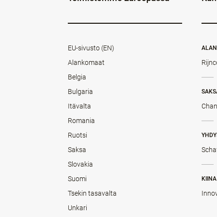
EU-sivusto (EN)
ALA
Alankomaat
Rijnc
Belgia
Bulgaria
SAKS
Itävalta
Chan
Romania
Ruotsi
YHDY
Saksa
Scha
Slovakia
Suomi
KIINA
Tsekin tasavalta
Inno
Unkari