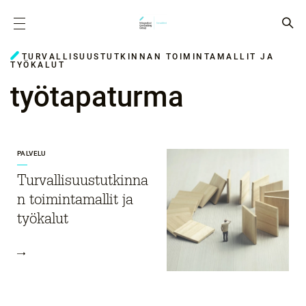
TURVALLISUUSTUTKINNAN TOIMINTAMALLIT JA
TYÖKALUT
työtapaturma
PALVELU
Turvallisuustutkinna
n toimintamallit ja
työkalut ​