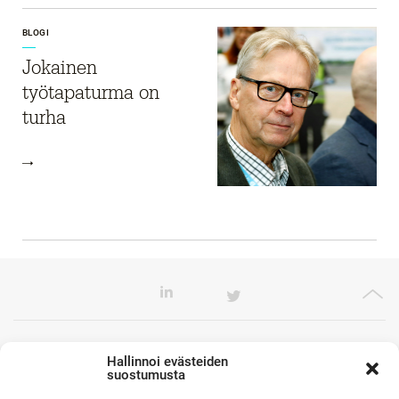
BLOGI
Jokainen
työtapaturma on
turha
Toimistomme Euroopassa
Hallinnoi evästeiden
suostumusta